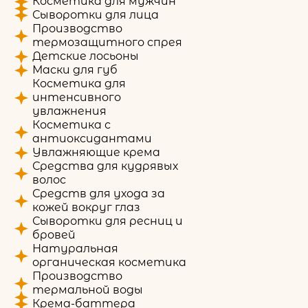
Косметика для мужчин
Сыворотки для лица
Производство
термозащитного спрея
Детские лосьоны
Маски для губ
Косметика для
интенсивного
увлажнения
Косметика с
антиоксидантами
Увлажняющие крема
Средства для кудрявых
волос
Средств для ухода за
кожей вокруг глаз
Сыворотки для ресниц и
бровей
Натуральная
органическая косметика
Производство
термальной воды
Крема-баттера