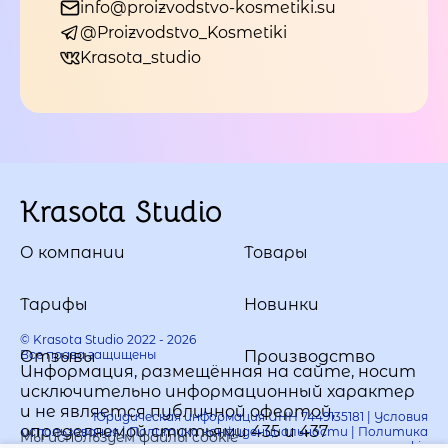
info@proizvodstvo-kosmetiki.su
@Proizvodstvo_Kosmetiki
Krasota_studio
Krasota Studio
О компании
Товары
Тарифы
Новинки
© Krasota Studio 2022 - 2026
Все права защищены
Отзывы
Производство
Информация, размещённая на сайте, носит
исключительно информационный характер
и не является публичной офертой,
Юридическая информация ИНН 7449135181 |
Условия
определяемой статьями 435 и 437
использования
|
Политика конфиденциальности
|
Политика
Мы используем файлы cookie
использования cookie