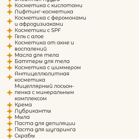
Косметика с кислотами
Лифтинг-косметика
Косметика с феромонами
и афродизиаками
Косметики с SPF
Гель с алое
Косметика от акне и
воспалений
Масла для тела
Баттеры для тела
Косметика с шиммером
Антицеллюлитная
косметика
Мицеллярный лосьон-
пенка с минеральным
комплексом
Крема
Лубриканты
Мыла
Паста для депиляции
Паста для шугаринга
Скрабы