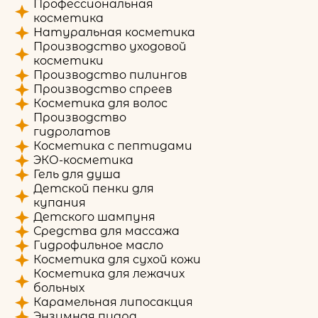
Профессиональная
косметика
Натуральная косметика
Производство уходовой
косметики
Производство пилингов
Производство спреев
Косметика для волос
Производство
гидролатов
Косметика с пептидами
ЭКО-косметика
Гель для душа
Детской пенки для
купания
Детского шампуня
Средства для массажа
Гидрофильное масло
Косметика для сухой кожи
Косметика для лежачих
больных
Карамельная липосакция
Энзимная пудра