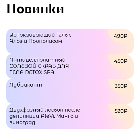
Новинки
Успокаивающий Гель с
490₽
Алоэ и Прополисом
Антицеллюлитный
450₽
СОЛЕВОЙ СКРАБ ДЛЯ
ТЕЛА DETOX SPA
Лубрикант
350₽
Двухфазный лосьон после
520₽
депиляции AleVi. Манго и
виноград