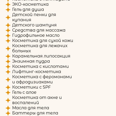
ЭКО-косметика
Гель для душа
Детской пенки для
купания
Детского шампуня
Средства для массажа
Гидрофильное масло
Косметика для сухой кожи
Косметика для лежачих
больных
Карамельная липосакция
Энзимная пудра
Косметика с кислотами
Лифтинг-косметика
Косметика с феромонами
и афродизиаками
Косметики с SPF
Гель с алое
Косметика от акне и
воспалений
Масла для тела
Баттеры для тела