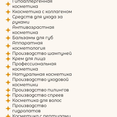
Гипоаллергенная
косметика
Ккосметика с коллагеном
Средств для ухода за
руками
Антивозрастная
косметика
Бальзамы для губ
Аппаратная
косметология
Производство шампуней
Крем для лица
Профессиональная
косметика
Натуральная косметика
Производство уходовой
косметики
Производство пилингов
Производство спреев
Косметика для волос
Производство
гидролатов
Косметика с пептидами