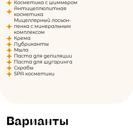
Косметика с шиммером
Антицеллюлитная
косметика
Мицеллярный лосьон-
пенка с минеральным
комплексом
Крема
Лубриканты
Мыла
Паста для депиляции
Паста для шугаринга
Скрабы
SPA косметики
Варианты