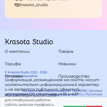
Krasota_studio
Krasota Studio
О компании
Товары
Тарифы
Новинки
© Krasota Studio 2022 - 2026
Все права защищены
Отзывы
Производство
Информация, размещённая на сайте, носит
исключительно информационный характер
и не является публичной офертой,
Юридическая информация ИНН 7449135181 |
Условия
определяемой статьями 435 и 437
использования
|
Политика конфиденциальности
|
Политика
Мы используем файлы cookie
использования cookie
Гражданского кодекса РФ.
для стабильной работы
сайта, анализа трафика и