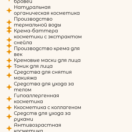
бровей
Натуральная
органическая косметика
Производство
термальной воды
Крема-баттера
косметики с экстрактом
снейла
Производство крема для
век
Кремовые маски для лица
Тоник для лица
Средства для снятия
макияжа
Средства для ухода за
телом
Гипоаллергенная
косметика
Ккосметика с коллагеном
Средств для ухода за
руками
Антивозрастная
косметика