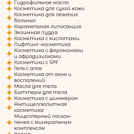
Гидрофильное масло
Косметика для сухой кожи
Косметика для лежачих
больных
Карамельная липосакция
Энзимная пудра
Косметика с кислотами
Лифтинг-косметика
Косметика с феромонами
и афродизиаками
Косметики с SPF
Гель с алое
Косметика от акне и
воспалений
Масла для тела
Баттеры для тела
Косметика с шиммером
Антицеллюлитная
косметика
Мицеллярный лосьон-
пенка с минеральным
комплексом