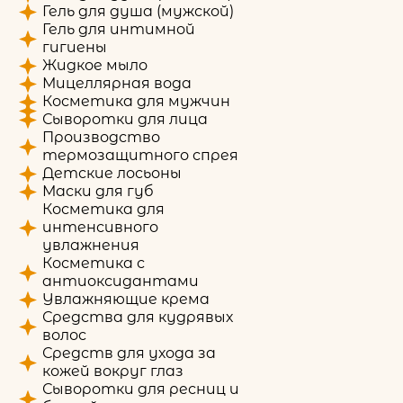
Гель для душа (мужской)
Гель для интимной
гигиены
Жидкое мыло
Мицеллярная вода
Косметика для мужчин
Сыворотки для лица
Производство
термозащитного спрея
Детские лосьоны
Маски для губ
Косметика для
интенсивного
увлажнения
Косметика с
антиоксидантами
Увлажняющие крема
Средства для кудрявых
волос
Средств для ухода за
кожей вокруг глаз
Сыворотки для ресниц и