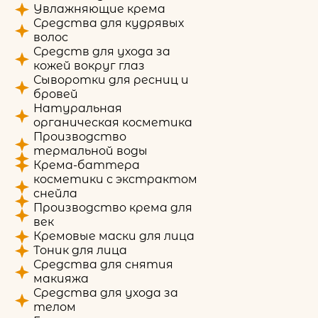
Увлажняющие крема
Средства для кудрявых
волос
Средств для ухода за
кожей вокруг глаз
Сыворотки для ресниц и
бровей
Натуральная
органическая косметика
Производство
термальной воды
Крема-баттера
косметики с экстрактом
снейла
Производство крема для
век
Кремовые маски для лица
Тоник для лица
Средства для снятия
макияжа
Средства для ухода за
телом