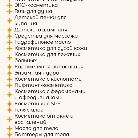
ЭКО-косметика
Гель для душа
Детской пенки для
купания
Детского шампуня
Средства для массажа
Гидрофильное масло
Косметика для сухой кожи
Косметика для лежачих
больных
Карамельная липосакция
Энзимная пудра
Косметика с кислотами
Лифтинг-косметика
Косметика с феромонами
и афродизиаками
Косметики с SPF
Гель с алое
Косметика от акне и
воспалений
Масла для тела
Баттеры для тела