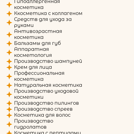
Гипоаллергенная
косметика
Ккосметика с коллагеном
Средств для ухода за
руками
Антивозрастная
косметика
Бальзамы для губ
Аппаратная
косметология
Производство шампуней
Крем для лица
Профессиональная
косметика
Натуральная косметика
Производство уходовой
косметики
Производство пилингов
Производство спреев
Косметика для волос
Производство
гидролатов
Косметика с пептидами