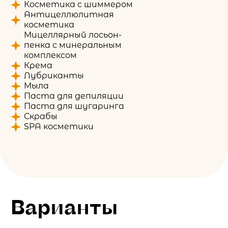
Косметика с шиммером
Антицеллюлитная
косметика
Мицеллярный лосьон-
пенка с минеральным
комплексом
Крема
Лубриканты
Мыла
Паста для депиляции
Паста для шугаринга
Скрабы
SPA косметики
Варианты