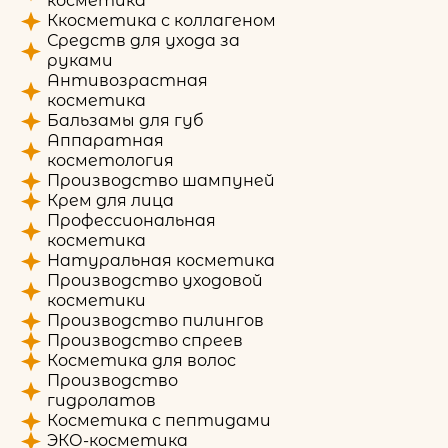
косметика
Ккосметика с коллагеном
Средств для ухода за
руками
Антивозрастная
косметика
Бальзамы для губ
Аппаратная
косметология
Производство шампуней
Крем для лица
Профессиональная
косметика
Натуральная косметика
Производство уходовой
косметики
Производство пилингов
Производство спреев
Косметика для волос
Производство
гидролатов
Косметика с пептидами
ЭКО-косметика