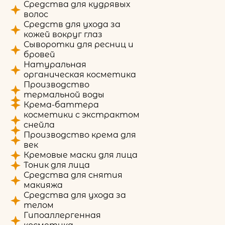
Средства для кудрявых
волос
Средств для ухода за
кожей вокруг глаз
Сыворотки для ресниц и
бровей
Натуральная
органическая косметика
Производство
термальной воды
Крема-баттера
косметики с экстрактом
снейла
Производство крема для
век
Кремовые маски для лица
Тоник для лица
Средства для снятия
макияжа
Средства для ухода за
телом
Гипоаллергенная