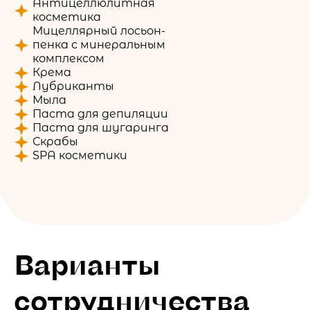
Антицеллюлитная
косметика
Мицеллярный лосьон-
пенка с минеральным
комплексом
Крема
Лубриканты
Мыла
Паста для депиляции
Паста для шугаринга
Скрабы
SPA косметики
Варианты
сотрудничества