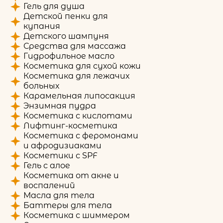
Гель для душа
Детской пенки для
купания
Детского шампуня
Средства для массажа
Гидрофильное масло
Косметика для сухой кожи
Косметика для лежачих
больных
Карамельная липосакция
Энзимная пудра
Косметика с кислотами
Лифтинг-косметика
Косметика с феромонами
и афродизиаками
Косметики с SPF
Гель с алое
Косметика от акне и
воспалений
Масла для тела
Баттеры для тела
Косметика с шиммером