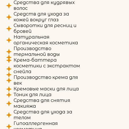
Средства для кудрявых
волос
Средств для ухода за
кожей вокруг глаз
Сыворотки для ресниц и
бровей
Натуральная
органическая косметика
Производство
термальной воды
Крема-баттера
косметики с экстрактом
снейла
Производство крема для
век
Кремовые маски для лица
Тоник для лица
Средства для снятия
макияжа
Средства для ухода за
телом
Гипоаллергенная