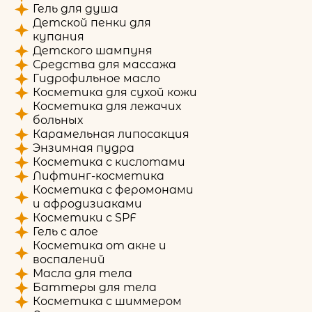
Гель для душа
Детской пенки для
купания
Детского шампуня
Средства для массажа
Гидрофильное масло
Косметика для сухой кожи
Косметика для лежачих
больных
Карамельная липосакция
Энзимная пудра
Косметика с кислотами
Лифтинг-косметика
Косметика с феромонами
и афродизиаками
Косметики с SPF
Гель с алое
Косметика от акне и
воспалений
Масла для тела
Баттеры для тела
Косметика с шиммером