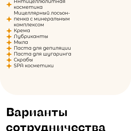
Антицеллюлитная
косметика
Мицеллярный лосьон-
пенка с минеральным
комплексом
Крема
Лубриканты
Мыла
Паста для депиляции
Паста для шугаринга
Скрабы
SPA косметики
Варианты
сотрудничества