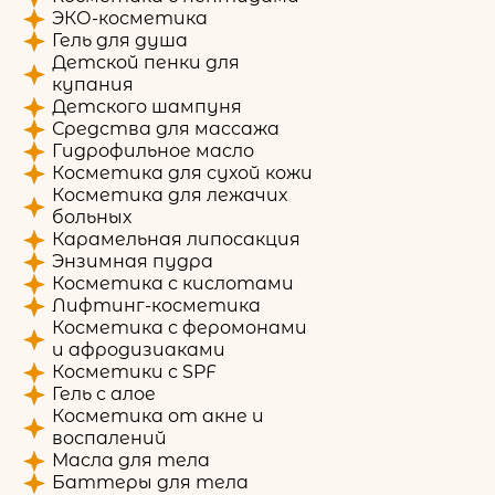
ЭКО-косметика
Гель для душа
Детской пенки для
купания
Детского шампуня
Средства для массажа
Гидрофильное масло
Косметика для сухой кожи
Косметика для лежачих
больных
Карамельная липосакция
Энзимная пудра
Косметика с кислотами
Лифтинг-косметика
Косметика с феромонами
и афродизиаками
Косметики с SPF
Гель с алое
Косметика от акне и
воспалений
Масла для тела
Баттеры для тела