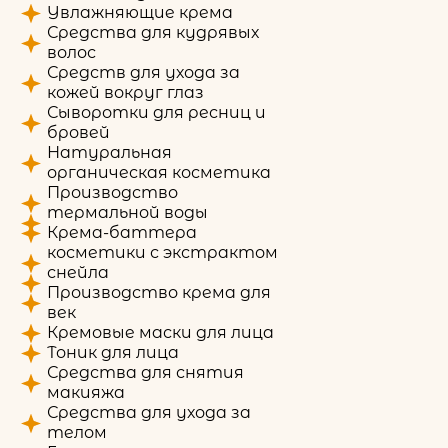
Увлажняющие крема
Средства для кудрявых
волос
Средств для ухода за
кожей вокруг глаз
Сыворотки для ресниц и
бровей
Натуральная
органическая косметика
Производство
термальной воды
Крема-баттера
косметики с экстрактом
снейла
Производство крема для
век
Кремовые маски для лица
Тоник для лица
Средства для снятия
макияжа
Средства для ухода за
телом