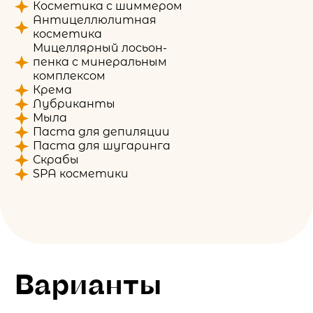
Косметика с шиммером
Антицеллюлитная
косметика
Мицеллярный лосьон-
пенка с минеральным
комплексом
Крема
Лубриканты
Мыла
Паста для депиляции
Паста для шугаринга
Скрабы
SPA косметики
Варианты