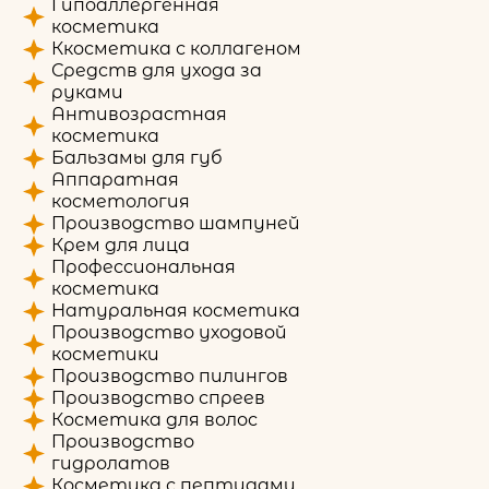
Гипоаллергенная
косметика
Ккосметика с коллагеном
Средств для ухода за
руками
Антивозрастная
косметика
Бальзамы для губ
Аппаратная
косметология
Производство шампуней
Крем для лица
Профессиональная
косметика
Натуральная косметика
Производство уходовой
косметики
Производство пилингов
Производство спреев
Косметика для волос
Производство
гидролатов
Косметика с пептидами