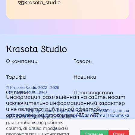
Krasota_studio
Krasota Studio
О компании
Товары
Тарифы
Новинки
© Krasota Studio 2022 - 2026
Все права защищены
Отзывы
Производство
Информация, размещённая на сайте, носит
исключительно информационный характер
и не является публичной офертой,
Юридическая информация ИНН 7449135181 |
Условия
определяемой статьями 435 и 437
использования
|
Политика конфиденциальности
|
Политика
Мы используем файлы cookie
использования cookie
Гражданского кодекса РФ.
для стабильной работы
сайта, анализа трафика и
персонализации контента.
Согласен
Отказ