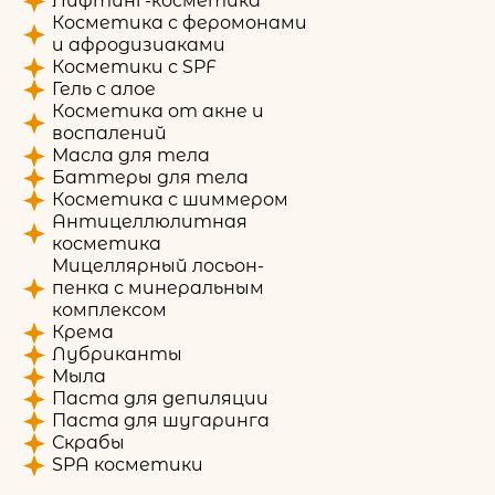
Лифтинг-косметика
Косметика с феромонами
и афродизиаками
Косметики с SPF
Гель с алое
Косметика от акне и
воспалений
Масла для тела
Баттеры для тела
Косметика с шиммером
Антицеллюлитная
косметика
Мицеллярный лосьон-
пенка с минеральным
комплексом
Крема
Лубриканты
Мыла
Паста для депиляции
Паста для шугаринга
Скрабы
SPA косметики