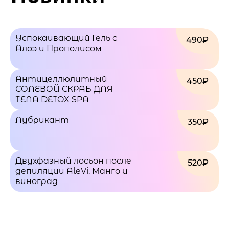
Успокаивающий Гель с
490₽
Алоэ и Прополисом
Антицеллюлитный
450₽
СОЛЕВОЙ СКРАБ ДЛЯ
ТЕЛА DETOX SPA
Лубрикант
350₽
Двухфазный лосьон после
520₽
депиляции AleVi. Манго и
виноград