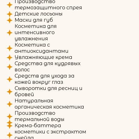
Производство
термозащитного спрея
Детские лосьоны
Маски для губ
Косметика для
интенсивного
увлажнения
Косметика с
антиоксидантами
Увлажняющие крема
Средства для кудрявых
волос
Средств для ухода за
кожей вокруг глаз
Сыворотки для ресниц и
бровей
Натуральная
органическая косметика
Производство
термальной воды
Крема-баттера
косметики с экстрактом
снейла