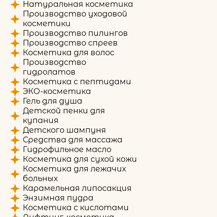
Натуральная косметика
Производство уходовой
косметики
Производство пилингов
Производство спреев
Косметика для волос
Производство
гидролатов
Косметика с пептидами
ЭКО-косметика
Гель для душа
Детской пенки для
купания
Детского шампуня
Средства для массажа
Гидрофильное масло
Косметика для сухой кожи
Косметика для лежачих
больных
Карамельная липосакция
Энзимная пудра
Косметика с кислотами