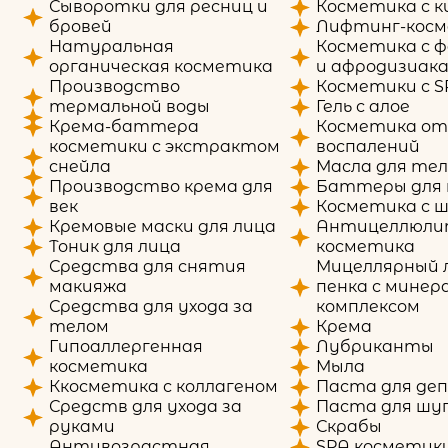
Сыворотки для ресниц и
Косметика с 
бровей
Лифтинг-кос
Натуральная
Косметика с 
органическая косметика
и афродизиак
Производство
Косметики с S
термальной воды
Гель с алое
Крема-баттера
Косметика от 
косметики с экстрактом
воспалений
снейла
Масла для те
Производство крема для
Баттеры для
век
Косметика с 
Кремовые маски для лица
Антицеллюли
Тоник для лица
косметика
Средства для снятия
Мицеллярный л
макияжа
пенка с минер
Средства для ухода за
комплексом
телом
Крема
Гипоаллергенная
Лубриканты
косметика
Мыла
Ккосметика с коллагеном
Паста для де
Средств для ухода за
Паста для шу
руками
Скрабы
Антивозрастная
SPA косметик