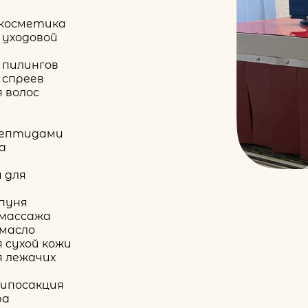
косметика
 уходовой
 пилингов
 спреев
 волос
пептидами
а
 для
пуня
 массажа
 масло
 сухой кожи
 лежачих
липосакция
ра