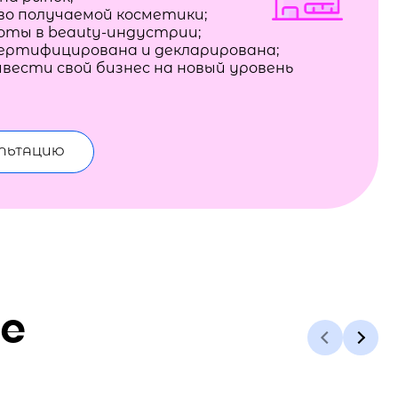
во получаемой косметики;
боты в beauty-индустрии;
сертифицирована и декларирована;
вести свой бизнес на новый уровень
УЛЬТАЦИЮ
е