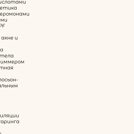
кислотами
метика
феромонами
ами
PF
акне и
ла
 тела
шиммером
тная
осьон-
альным
пиляции
гаринга
и