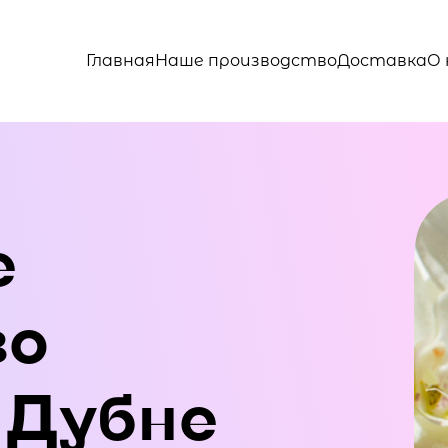
Главная
Наше производство
Доставка
О 
е
во
 Дубне