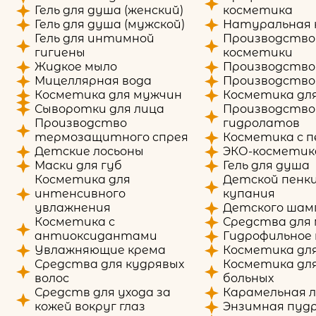
Гель для душа (женский)
косметика
Гель для душа (мужской)
Натуральная 
Гель для интимной
Производство
гигиены
косметики
Жидкое мыло
Производство
Мицеллярная вода
Производство
Косметика для мужчин
Косметика для
Сыворотки для лица
Производство
Производство
гидролатов
термозащитного спрея
Косметика с 
Детские лосьоны
ЭКО-косметик
Маски для губ
Гель для душа
Косметика для
Детской пенки
интенсивного
купания
увлажнения
Детского шам
Косметика с
Средства для
антиоксидантами
Гидрофильное
Увлажняющие крема
Косметика для
Средства для кудрявых
Косметика для
волос
больных
Средств для ухода за
Карамельная 
кожей вокруг глаз
Энзимная пуд