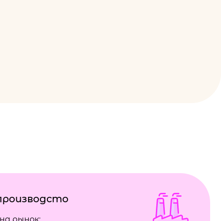
производсто
на рынок;