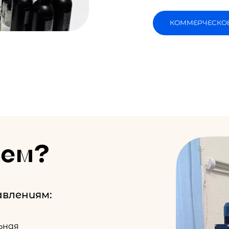
КОММЕРЧЕСКО
аем?
влениям:
ьная