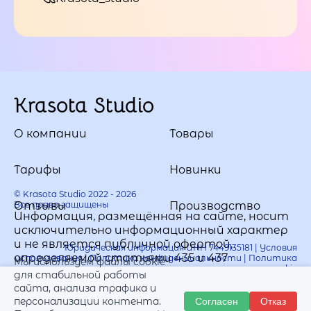
Krasota Studio
О компании
Товары
Тарифы
Новинки
© Krasota Studio 2022 - 2026
Все права защищены
Отзывы
Производство
Информация, размещённая на сайте, носит
исключительно информационный характер
и не является публичной офертой,
Юридическая информация ИНН 7449135181 |
Условия
определяемой статьями 435 и 437
использования
|
Политика конфиденциальности
|
Политика
Мы используем файлы cookie
использования cookie
Гражданского кодекса РФ.
для стабильной работы
сайта, анализа трафика и
персонализации контента.
Согласен
Отказ