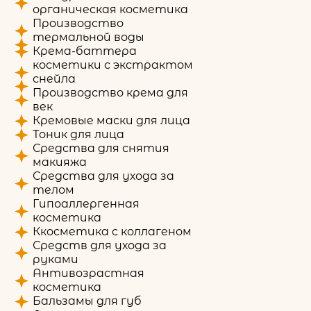
органическая косметика
Производство
термальной воды
Крема-баттера
косметики с экстрактом
снейла
Производство крема для
век
Кремовые маски для лица
Тоник для лица
Средства для снятия
макияжа
Средства для ухода за
телом
Гипоаллергенная
косметика
Ккосметика с коллагеном
Средств для ухода за
руками
Антивозрастная
косметика
Бальзамы для губ