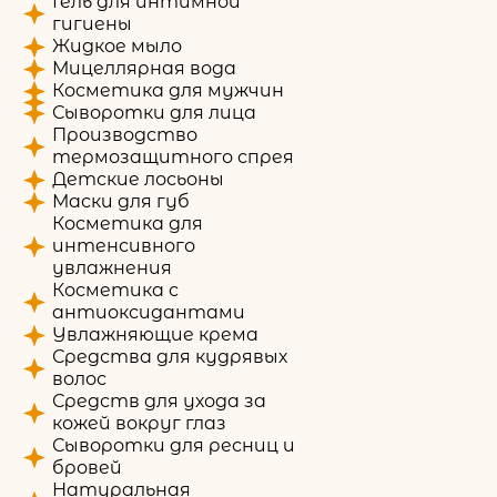
Гель для интимной
гигиены
Жидкое мыло
Мицеллярная вода
Косметика для мужчин
Сыворотки для лица
Производство
термозащитного спрея
Детские лосьоны
Маски для губ
Косметика для
интенсивного
увлажнения
Косметика с
антиоксидантами
Увлажняющие крема
Средства для кудрявых
волос
Средств для ухода за
кожей вокруг глаз
Сыворотки для ресниц и
бровей
Натуральная