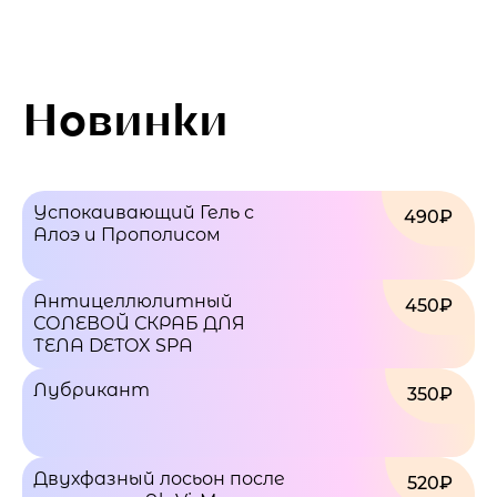
Новинки
Успокаивающий Гель с
490₽
Алоэ и Прополисом
Антицеллюлитный
450₽
СОЛЕВОЙ СКРАБ ДЛЯ
ТЕЛА DETOX SPA
Лубрикант
350₽
Двухфазный лосьон после
520₽