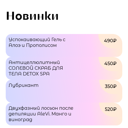
Новинки
Успокаивающий Гель с
490₽
Алоэ и Прополисом
Антицеллюлитный
450₽
СОЛЕВОЙ СКРАБ ДЛЯ
ТЕЛА DETOX SPA
Лубрикант
350₽
Двухфазный лосьон после
520₽
депиляции AleVi. Манго и
виноград