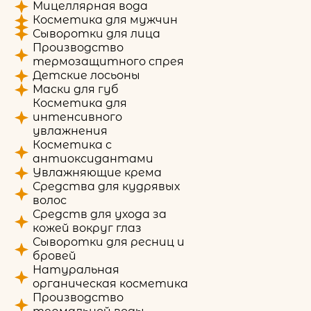
Мицеллярная вода
Косметика для мужчин
Сыворотки для лица
Производство
термозащитного спрея
Детские лосьоны
Маски для губ
Косметика для
интенсивного
увлажнения
Косметика с
антиоксидантами
Увлажняющие крема
Средства для кудрявых
волос
Средств для ухода за
кожей вокруг глаз
Сыворотки для ресниц и
бровей
Натуральная
органическая косметика
Производство