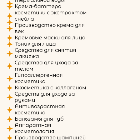
термальной воды
Крема-баттера
косметики с экстрактом
снейла
Производство крема для
век
Кремовые маски для лица
Тоник для лица
Средства для снятия
макияжа
Средства для ухода за
телом
Гипоаллергенная
косметика
Ккосметика с коллагеном
Средств для ухода за
руками
Антивозрастная
косметика
Бальзамы для губ
Аппаратная
косметология
Производство шампуней