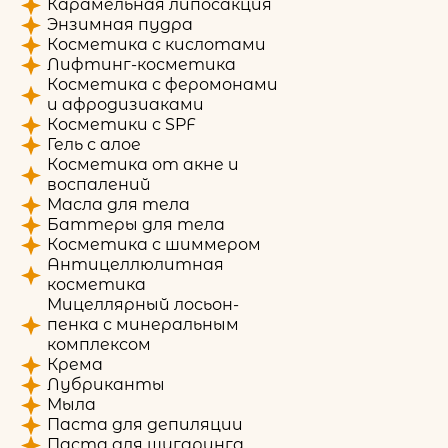
Карамельная липосакция
Энзимная пудра
Косметика с кислотами
Лифтинг-косметика
Косметика с феромонами
и афродизиаками
Косметики с SPF
Гель с алое
Косметика от акне и
воспалений
Масла для тела
Баттеры для тела
Косметика с шиммером
Антицеллюлитная
косметика
Мицеллярный лосьон-
пенка с минеральным
комплексом
Крема
Лубриканты
Мыла
Паста для депиляции
Паста для шугаринга