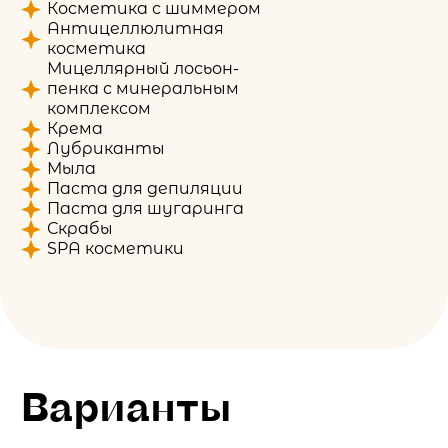
Косметика с шиммером
Антицеллюлитная
косметика
Мицеллярный лосьон-
пенка с минеральным
комплексом
Крема
Лубриканты
Мыла
Паста для депиляции
Паста для шугаринга
Скрабы
SPA косметики
Варианты