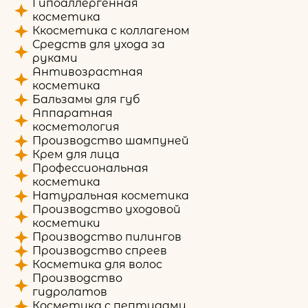
Гипоаллергенная
косметика
Ккосметика с коллагеном
Средств для ухода за
руками
Антивозрастная
косметика
Бальзамы для губ
Аппаратная
косметология
Производство шампуней
Крем для лица
Профессиональная
косметика
Натуральная косметика
Производство уходовой
косметики
Производство пилингов
Производство спреев
Косметика для волос
Производство
гидролатов
Косметика с пептидами