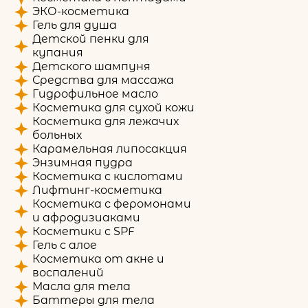
ЭКО-косметика
Гель для душа
Детской пенки для
купания
Детского шампуня
Средства для массажа
Гидрофильное масло
Косметика для сухой кожи
Косметика для лежачих
больных
Карамельная липосакция
Энзимная пудра
Косметика с кислотами
Лифтинг-косметика
Косметика с феромонами
и афродизиаками
Косметики с SPF
Гель с алое
Косметика от акне и
воспалений
Масла для тела
Баттеры для тела