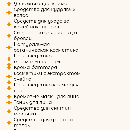
Увлажняющие крема
Средства для кудрявых
волос
Средств для ухода за
кожей вокруг глаз
Сыворотки для ресниц и
бровей
Натуральная
органическая косметика
Производство
термальной воды
Крема-баттера
косметики с экстрактом
снейла
Производство крема для
век
Кремовые маски для лица
Тоник для лица
Средства для снятия
макияжа
Средства для ухода за
телом