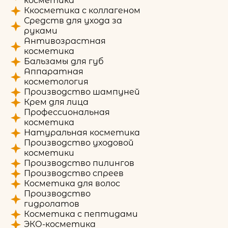
косметика
Ккосметика с коллагеном
Средств для ухода за
руками
Антивозрастная
косметика
Бальзамы для губ
Аппаратная
косметология
Производство шампуней
Крем для лица
Профессиональная
косметика
Натуральная косметика
Производство уходовой
косметики
Производство пилингов
Производство спреев
Косметика для волос
Производство
гидролатов
Косметика с пептидами
ЭКО-косметика