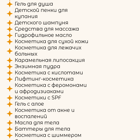
Гель для душа
Детской пенки для
купания
Детского шампуня
Средства для массажа
Гидрофильное масло
Косметика для сухой кожи
Косметика для лежачих
больных
Карамельная липосакция
Энзимная пудра
Косметика с кислотами
Лифтинг-косметика
Косметика с феромонами
и афродизиаками
Косметики с SPF
Гель с алое
Косметика от акне и
воспалений
Масла для тела
Баттеры для тела
Косметика с шиммером