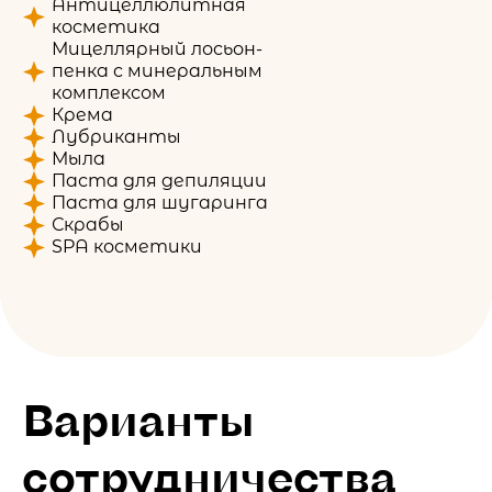
Антицеллюлитная
косметика
Мицеллярный лосьон-
пенка с минеральным
комплексом
Крема
Лубриканты
Мыла
Паста для депиляции
Паста для шугаринга
Скрабы
SPA косметики
Варианты
сотрудничества