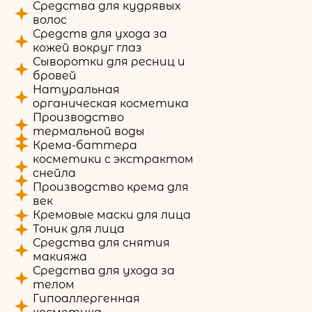
Средства для кудрявых
волос
Средств для ухода за
кожей вокруг глаз
Сыворотки для ресниц и
бровей
Натуральная
органическая косметика
Производство
термальной воды
Крема-баттера
косметики с экстрактом
снейла
Производство крема для
век
Кремовые маски для лица
Тоник для лица
Средства для снятия
макияжа
Средства для ухода за
телом
Гипоаллергенная