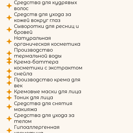
Средства для кудрявых
волос
Средств для ухода за
кожей вокруг глаз
Сыворотки для ресниц и
бровей
Натуральная
органическая косметика
Производство
термальной воды
Крема-баттера
косметики с экстрактом
снейла
Производство крема для
век
Кремовые маски для лица
Тоник для лица
Средства для снятия
макияжа
Средства для ухода за
телом
Гипоаллергенная