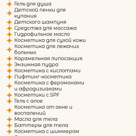
Гель для душа
Детской пенки для
купания
Детского шампуня
Средства для массажа
Гидрофильное масло
Косметика для сухой кожи
Косметика для лежачих
больных
Карамельная липосакция
Энзимная пудра
Косметика с кислотами
Лифтинг-косметика
Косметика с феромонами
и афродизиаками
Косметики с SPF
Гель с алое
Косметика от акне и
воспалений
Масла для тела
Баттеры для тела
Косметика с шиммером