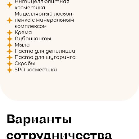
Антицеллюлитная
косметика
Мицеллярный лосьон-
пенка с минеральным
комплексом
Крема
Лубриканты
Мыла
Паста для депиляции
Паста для шугаринга
Скрабы
SPA косметики
Варианты
сотрудничества