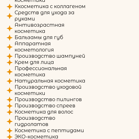
косметика
Ккосметика с коллагеном
Средств для ухода за
руками
Антивозрастная
косметика
Бальзамы для губ
Аппаратная
косметология
Производство шампуней
Крем для лица
Профессиональная
косметика
Натуральная косметика
Производство уходовой
косметики
Производство пилингов
Производство спреев
Косметика для волос
Производство
гидролатов
Косметика с пептидами
ЭКО-косметика