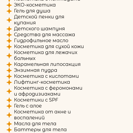
ЭКО-косметика
Гель для душа
Детской пенки для
купания
Детского шампуня
Средства для массажа
Гидрофильное масло
Косметика для сухой кожи
Косметика для лежачих
больных
Карамельная липосакция
Энзимная пудра
Косметика с кислотами
Лифтинг-косметика
Косметика с феромонами
и афродизиаками
Косметики с SPF
Гель с алое
Косметика от акне и
воспалений
Масла для тела
Баттеры для тела