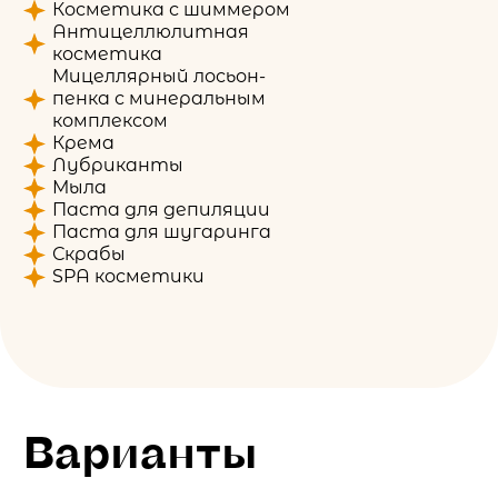
Косметика с шиммером
Антицеллюлитная
косметика
Мицеллярный лосьон-
пенка с минеральным
комплексом
Крема
Лубриканты
Мыла
Паста для депиляции
Паста для шугаринга
Скрабы
SPA косметики
Варианты