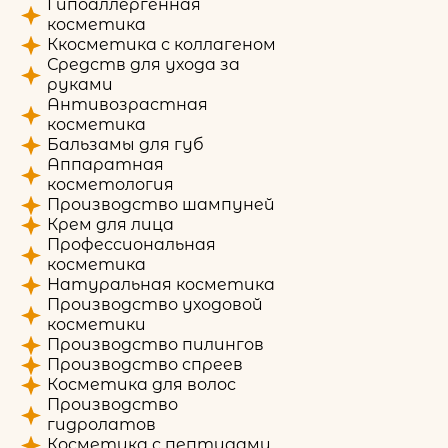
Гипоаллергенная
косметика
Ккосметика с коллагеном
Средств для ухода за
руками
Антивозрастная
косметика
Бальзамы для губ
Аппаратная
косметология
Производство шампуней
Крем для лица
Профессиональная
косметика
Натуральная косметика
Производство уходовой
косметики
Производство пилингов
Производство спреев
Косметика для волос
Производство
гидролатов
Косметика с пептидами