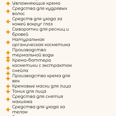
Увлажняющие крема
Средства для кудрявых
волос
Средств для ухода за
кожей вокруг глаз
Сыворотки для ресниц и
бровей
Натуральная
органическая косметика
Производство
термальной воды
Крема-баттера
косметики с экстрактом
снейла
Производство крема для
век
Кремовые маски для лица
Тоник для лица
Средства для снятия
макияжа
Средства для ухода за
телом