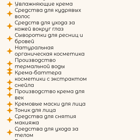
Увлажняющие крема
Средства для кудрявых
волос
Средств для ухода за
кожей вокруг глаз
Сыворотки для ресниц и
бровей
Натуральная
органическая косметика
Производство
термальной воды
Крема-баттера
косметики с экстрактом
снейла
Производство крема для
век
Кремовые маски для лица
Тоник для лица
Средства для снятия
макияжа
Средства для ухода за
телом