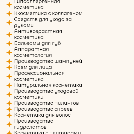
Гипоаллергенная
косметика
Ккосметика с коллагеном
Средств для ухода за
руками
Антивозрастная
косметика
Бальзамы для губ
Аппаратная
косметология
Производство шампуней
Крем для лица
Профессиональная
косметика
Натуральная косметика
Производство уходовой
косметики
Производство пилингов
Производство спреев
Косметика для волос
Производство
гидролатов
Косметика с пептидами