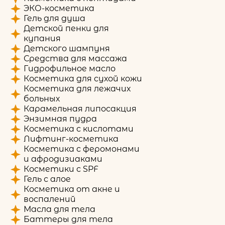
ЭКО-косметика
Гель для душа
Детской пенки для
купания
Детского шампуня
Средства для массажа
Гидрофильное масло
Косметика для сухой кожи
Косметика для лежачих
больных
Карамельная липосакция
Энзимная пудра
Косметика с кислотами
Лифтинг-косметика
Косметика с феромонами
и афродизиаками
Косметики с SPF
Гель с алое
Косметика от акне и
воспалений
Масла для тела
Баттеры для тела