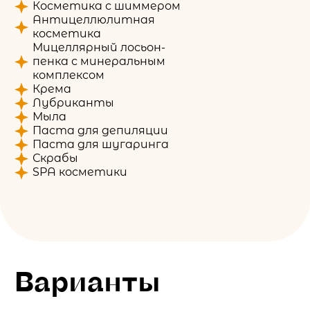
Косметика с шиммером
Антицеллюлитная
косметика
Мицеллярный лосьон-
пенка с минеральным
комплексом
Крема
Лубриканты
Мыла
Паста для депиляции
Паста для шугаринга
Скрабы
SPA косметики
Варианты