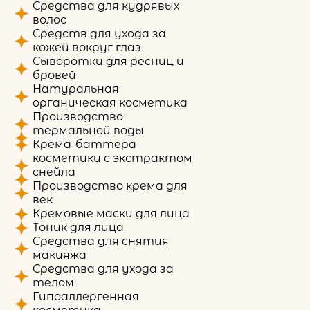
Средства для кудрявых
волос
Средств для ухода за
кожей вокруг глаз
Сыворотки для ресниц и
бровей
Натуральная
органическая косметика
Производство
термальной воды
Крема-баттера
косметики с экстрактом
снейла
Производство крема для
век
Кремовые маски для лица
Тоник для лица
Средства для снятия
макияжа
Средства для ухода за
телом
Гипоаллергенная