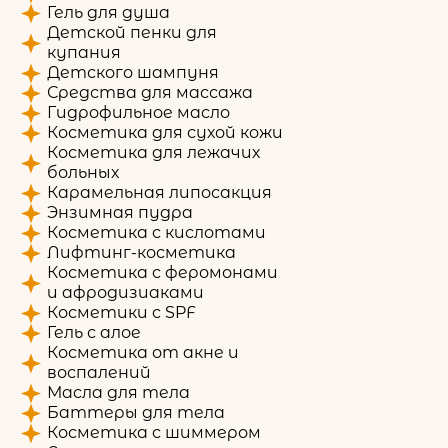
Гель для душа
Детской пенки для
купания
Детского шампуня
Средства для массажа
Гидрофильное масло
Косметика для сухой кожи
Косметика для лежачих
больных
Карамельная липосакция
Энзимная пудра
Косметика с кислотами
Лифтинг-косметика
Косметика с феромонами
и афродизиаками
Косметики с SPF
Гель с алое
Косметика от акне и
воспалений
Масла для тела
Баттеры для тела
Косметика с шиммером