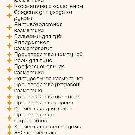
косметика
Ккосметика с коллагеном
Средств для ухода за
руками
Антивозрастная
косметика
Бальзамы для губ
Аппаратная
косметология
Производство шампуней
Крем для лица
Профессиональная
косметика
Натуральная косметика
Производство уходовой
косметики
Производство пилингов
Производство спреев
Косметика для волос
Производство
гидролатов
Косметика с пептидами
ЭКО-косметика