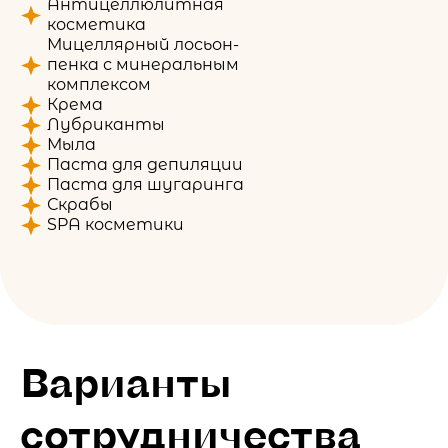
Антицеллюлитная
косметика
Мицеллярный лосьон-
пенка с минеральным
комплексом
Крема
Лубриканты
Мыла
Паста для депиляции
Паста для шугаринга
Скрабы
SPA косметики
Варианты
сотрудничества