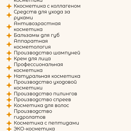
косметика
Ккосметика с коллагеном
Средств для ухода за
руками
Антивозрастная
косметика
Бальзамы для губ
Аппаратная
косметология
Производство шампуней
Крем для лица
Профессиональная
косметика
Натуральная косметика
Производство уходовой
косметики
Производство пилингов
Производство спреев
Косметика для волос
Производство
гидролатов
Косметика с пептидами
ЭКО-косметика