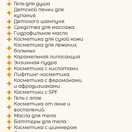
Гель для душа
Детской пенки для
купания
Детского шампуня
Средства для массажа
Гидрофильное масло
Косметика для сухой кожи
Косметика для лежачих
больных
Карамельная липосакция
Энзимная пудра
Косметика с кислотами
Лифтинг-косметика
Косметика с феромонами
и афродизиаками
Косметики с SPF
Гель с алое
Косметика от акне и
воспалений
Масла для тела
Баттеры для тела
Косметика с шиммером