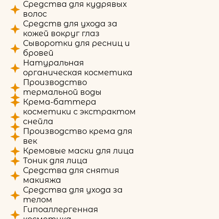
Средства для кудрявых
волос
Средств для ухода за
кожей вокруг глаз
Сыворотки для ресниц и
бровей
Натуральная
органическая косметика
Производство
термальной воды
Крема-баттера
косметики с экстрактом
снейла
Производство крема для
век
Кремовые маски для лица
Тоник для лица
Средства для снятия
макияжа
Средства для ухода за
телом
Гипоаллергенная