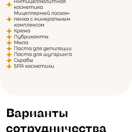
Антицеллюлитная
косметика
Мицеллярный лосьон-
пенка с минеральным
комплексом
Крема
Лубриканты
Мыла
Паста для депиляции
Паста для шугаринга
Скрабы
SPA косметики
Варианты
сотрудничества