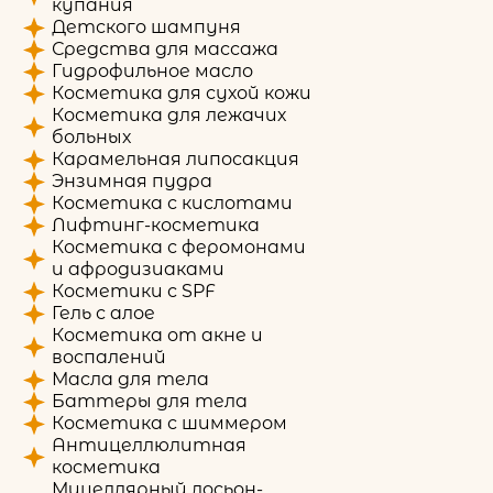
купания
Детского шампуня
Средства для массажа
Гидрофильное масло
Косметика для сухой кожи
Косметика для лежачих
больных
Карамельная липосакция
Энзимная пудра
Косметика с кислотами
Лифтинг-косметика
Косметика с феромонами
и афродизиаками
Косметики с SPF
Гель с алое
Косметика от акне и
воспалений
Масла для тела
Баттеры для тела
Косметика с шиммером
Антицеллюлитная
косметика
Мицеллярный лосьон-