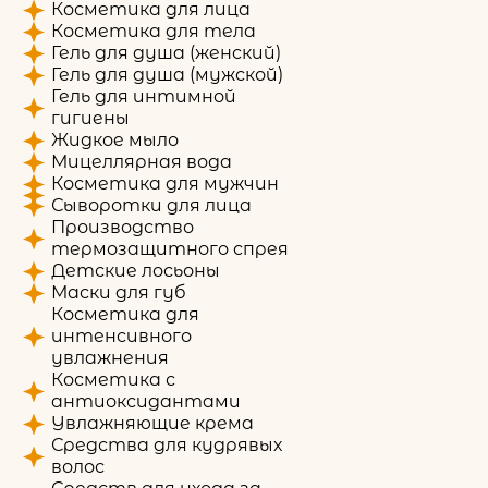
Косметика для лица
Косметика для тела
Гель для душа (женский)
Гель для душа (мужской)
Гель для интимной
гигиены
Жидкое мыло
Мицеллярная вода
Косметика для мужчин
Сыворотки для лица
Производство
термозащитного спрея
Детские лосьоны
Маски для губ
Косметика для
интенсивного
увлажнения
Косметика с
антиоксидантами
Увлажняющие крема
Средства для кудрявых
волос