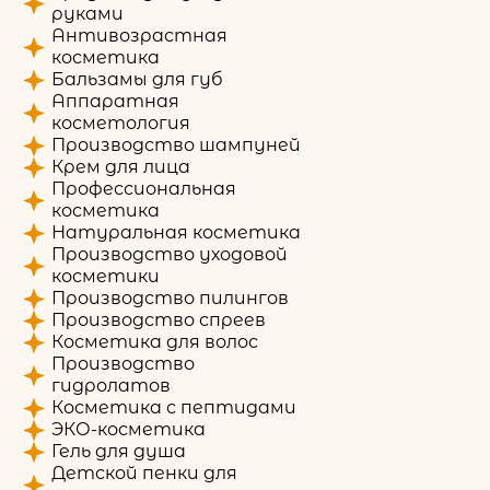
руками
Антивозрастная
косметика
Бальзамы для губ
Аппаратная
косметология
Производство шампуней
Крем для лица
Профессиональная
косметика
Натуральная косметика
Производство уходовой
косметики
Производство пилингов
Производство спреев
Косметика для волос
Производство
гидролатов
Косметика с пептидами
ЭКО-косметика
Гель для душа
Детской пенки для