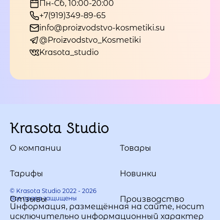
Пн-Сб, 10:00-20:00
+7(919)349-89-65
info@proizvodstvo-kosmetiki.su
@Proizvodstvo_Kosmetiki
Krasota_studio
Krasota Studio
О компании
Товары
Тарифы
Новинки
© Krasota Studio 2022 - 2026
Все права защищены
Отзывы
Производство
Информация, размещённая на сайте, носит
исключительно информационный характер