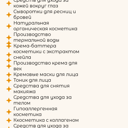
Средств для ухода за
кожей вокруг глаз
Сыворотки для ресниц и
бровей
Натуральная
органическая косметика
Производство
термальной воды
Крема-баттера
косметики с экстрактом
снейла
Производство крема для
век
Кремовые маски для лица
Тоник для лица
Средства для снятия
макияжа
Средства для ухода за
телом
Гипоаллергенная
косметика
Ккосметика с коллагеном
Средств для ухода за