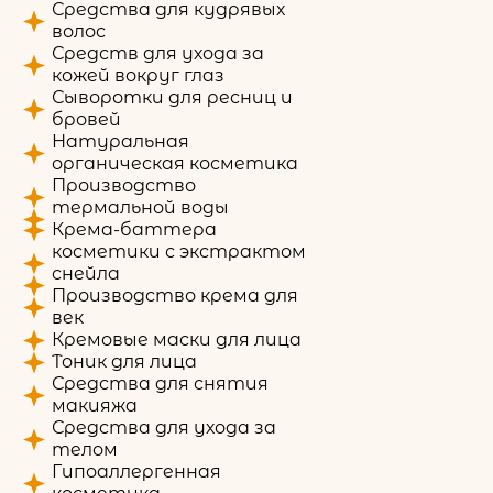
Средства для кудрявых
волос
Средств для ухода за
кожей вокруг глаз
Сыворотки для ресниц и
бровей
Натуральная
органическая косметика
Производство
термальной воды
Крема-баттера
косметики с экстрактом
снейла
Производство крема для
век
Кремовые маски для лица
Тоник для лица
Средства для снятия
макияжа
Средства для ухода за
телом
Гипоаллергенная