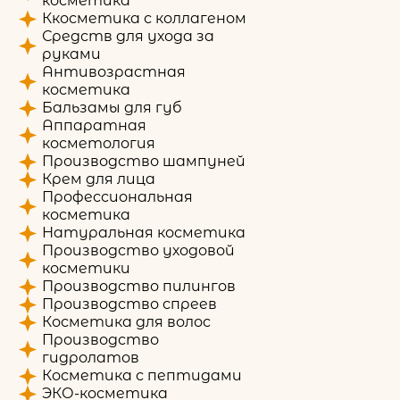
косметика
Ккосметика с коллагеном
Средств для ухода за
руками
Антивозрастная
косметика
Бальзамы для губ
Аппаратная
косметология
Производство шампуней
Крем для лица
Профессиональная
косметика
Натуральная косметика
Производство уходовой
косметики
Производство пилингов
Производство спреев
Косметика для волос
Производство
гидролатов
Косметика с пептидами
ЭКО-косметика