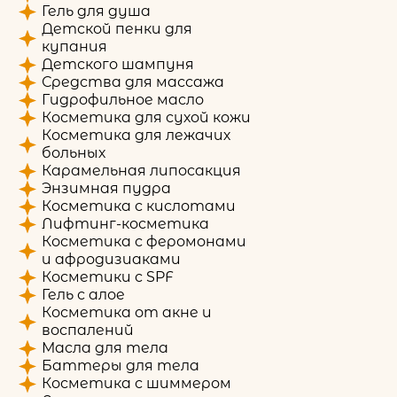
Гель для душа
Детской пенки для
купания
Детского шампуня
Средства для массажа
Гидрофильное масло
Косметика для сухой кожи
Косметика для лежачих
больных
Карамельная липосакция
Энзимная пудра
Косметика с кислотами
Лифтинг-косметика
Косметика с феромонами
и афродизиаками
Косметики с SPF
Гель с алое
Косметика от акне и
воспалений
Масла для тела
Баттеры для тела
Косметика с шиммером