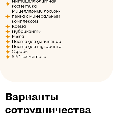
Антицеллюлитная
косметика
Мицеллярный лосьон-
пенка с минеральным
комплексом
Крема
Лубриканты
Мыла
Паста для депиляции
Паста для шугаринга
Скрабы
SPA косметики
Варианты
сотрудничества