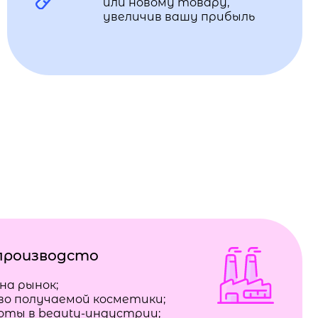
или новому товару,
увеличив вашу прибыль
производсто
на рынок;
во получаемой косметики;
боты в beauty-индустрии;