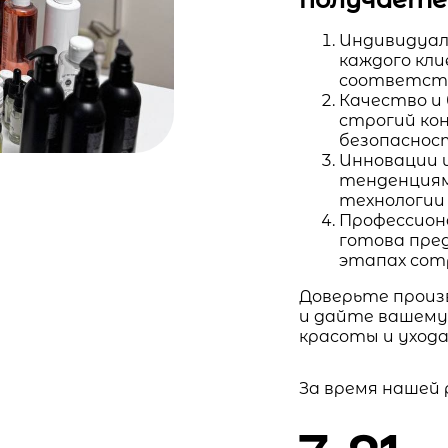
Индивидуал
каждого кл
соответств
Качество и
строгий ко
безопаснос
Инновации 
тенденциям
технологии
Профессион
готова пре
этапах сот
Доверьте произ
и дайте вашему
красоты и ухода
За время нашей