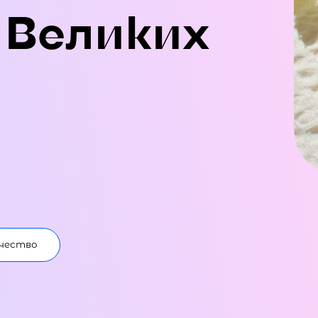
 Великих
чество