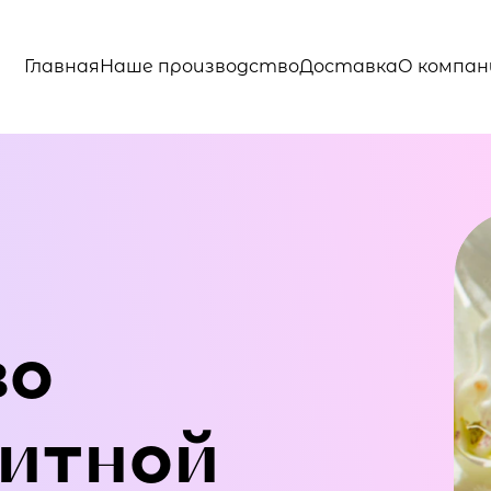
Главная
Наше производство
Доставка
О компан
во
итной