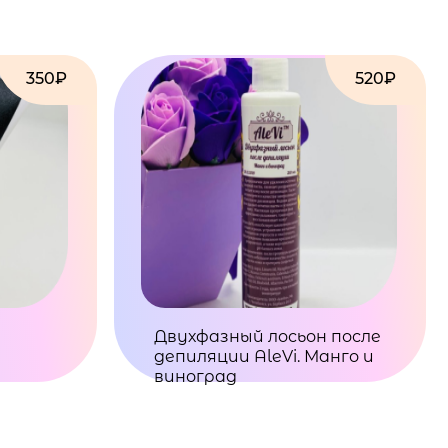
350₽
520₽
Двухфазный лосьон после
депиляции AleVi. Манго и
виноград