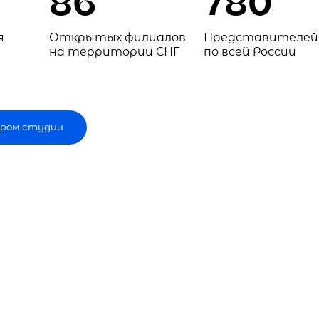
86
780
я
Открытых филиалов
Представителей
на территории СНГ
по всей России
ром студии