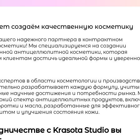
 лет создаём качественную косметику
– вашего надежного партнера в контрактном
осметики! Мы специализируемся на создании
нной антицеллюлитной косметики, которая
 клиентам достичь идеальной формы и уверенн
кспертов в области косметологии и производст
тельно разрабатывает каждую формулу, учиты
ные научные достижения и потребности рынка. 
окий спектр антицеллюлитных продуктов, вклю
воротки и масла, разработанные для эффективног
литом и улучшения состояния кожи.
ничестве с Krasota Studio вы
: