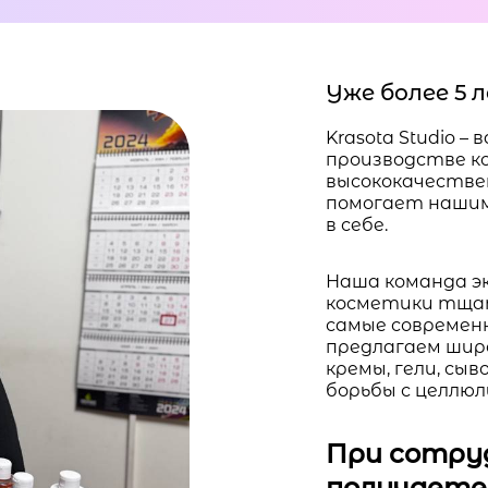
Уже более 5
Krasota Studio 
производстве к
высококачестве
помогает нашим
в себе.
Наша команда э
косметики тща
самые современ
предлагаем шир
кремы, гели, сы
борьбы с целлю
При сотруд
получаете