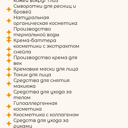
кожей вокруг глаз
Сыворотки для ресниц и
бровей
Натуральная
органическая косметика
Производство
термальной воды
Крема-баттера
косметики с экстрактом
снейла
Производство крема для
век
Кремовые маски для лица
Тоник для лица
Средства для снятия
макияжа
Средства для ухода за
телом
Гипоаллергенная
косметика
Ккосметика с коллагеном
Средств для ухода за
руками