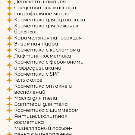
Детского шампуня
Средства для массажа
Гидрофильное масло
Косметика для сухой кожи
Косметика для лежачих
больных
Карамельная липосакция
Энзимная пудра
Косметика с кислотами
Лифтинг-косметика
Косметика с феромонами
и афродизиаками
Косметики с SPF
Гель с алое
Косметика от акне и
воспалений
Масла для тела
Баттеры для тела
Косметика с шиммером
Антицеллюлитная
косметика
Мицеллярный лосьон-
пенка с минеральным