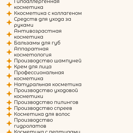
Гипоаллергенная
косметика
Ккосметика с коллагеном
Средств для ухода за
руками
Антивозрастная
косметика
Бальзамы для губ
Аппаратная
косметология
Производство шампуней
Крем для лица
Профессиональная
косметика
Натуральная косметика
Производство уходовой
косметики
Производство пилингов
Производство спреев
Косметика для волос
Производство
гидролатов
Косметика с пептидами