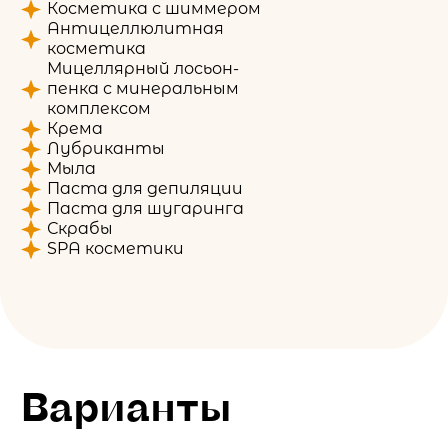
Косметика с шиммером
Антицеллюлитная
косметика
Мицеллярный лосьон-
пенка с минеральным
комплексом
Крема
Лубриканты
Мыла
Паста для депиляции
Паста для шугаринга
Скрабы
SPA косметики
Варианты