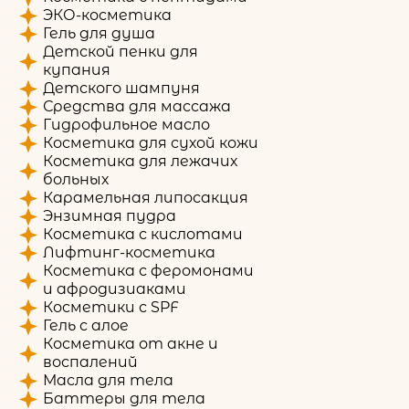
ЭКО-косметика
Гель для душа
Детской пенки для
купания
Детского шампуня
Средства для массажа
Гидрофильное масло
Косметика для сухой кожи
Косметика для лежачих
больных
Карамельная липосакция
Энзимная пудра
Косметика с кислотами
Лифтинг-косметика
Косметика с феромонами
и афродизиаками
Косметики с SPF
Гель с алое
Косметика от акне и
воспалений
Масла для тела
Баттеры для тела