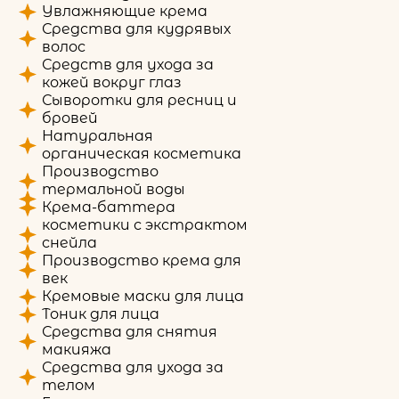
Увлажняющие крема
Средства для кудрявых
волос
Средств для ухода за
кожей вокруг глаз
Сыворотки для ресниц и
бровей
Натуральная
органическая косметика
Производство
термальной воды
Крема-баттера
косметики с экстрактом
снейла
Производство крема для
век
Кремовые маски для лица
Тоник для лица
Средства для снятия
макияжа
Средства для ухода за
телом