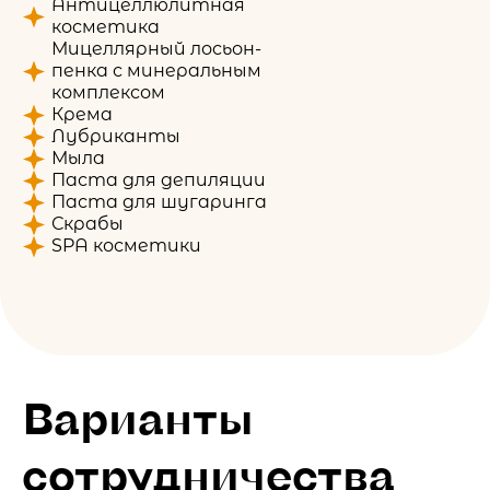
Антицеллюлитная
косметика
Мицеллярный лосьон-
пенка с минеральным
комплексом
Крема
Лубриканты
Мыла
Паста для депиляции
Паста для шугаринга
Скрабы
SPA косметики
Варианты
сотрудничества