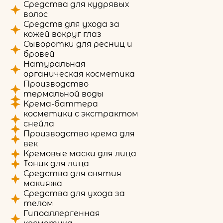
Средства для кудрявых
волос
Средств для ухода за
кожей вокруг глаз
Сыворотки для ресниц и
бровей
Натуральная
органическая косметика
Производство
термальной воды
Крема-баттера
косметики с экстрактом
снейла
Производство крема для
век
Кремовые маски для лица
Тоник для лица
Средства для снятия
макияжа
Средства для ухода за
телом
Гипоаллергенная