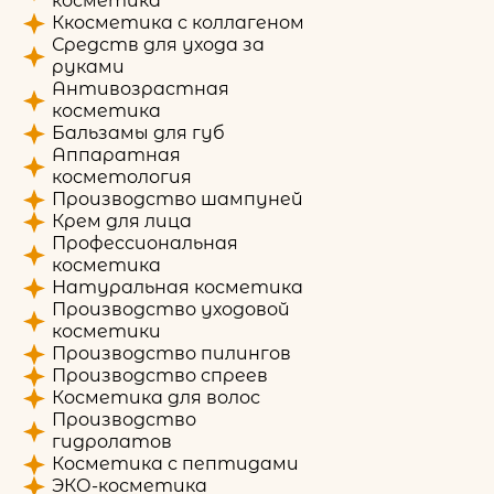
косметика
Ккосметика с коллагеном
Средств для ухода за
руками
Антивозрастная
косметика
Бальзамы для губ
Аппаратная
косметология
Производство шампуней
Крем для лица
Профессиональная
косметика
Натуральная косметика
Производство уходовой
косметики
Производство пилингов
Производство спреев
Косметика для волос
Производство
гидролатов
Косметика с пептидами
ЭКО-косметика