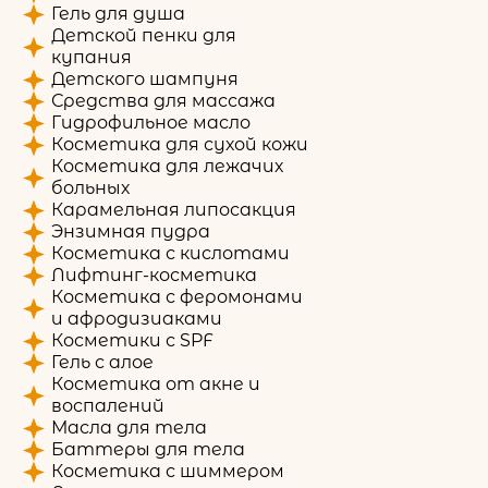
Гель для душа
Детской пенки для
купания
Детского шампуня
Средства для массажа
Гидрофильное масло
Косметика для сухой кожи
Косметика для лежачих
больных
Карамельная липосакция
Энзимная пудра
Косметика с кислотами
Лифтинг-косметика
Косметика с феромонами
и афродизиаками
Косметики с SPF
Гель с алое
Косметика от акне и
воспалений
Масла для тела
Баттеры для тела
Косметика с шиммером