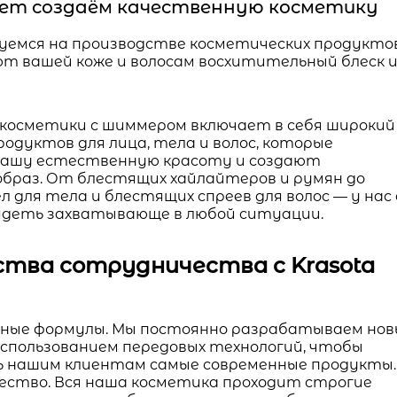
 лет создаём качественную косметику
уемся на производстве косметических продуктов
т вашей коже и волосам восхитительный блеск 
 косметики с шиммером включает в себя широкий
дуктов для лица, тела и волос, которые
вашу естественную красоту и создают
браз. От блестящих хайлайтеров и румян до
 для тела и блестящих спреев для волос — у нас
лядеть захватывающе в любой ситуации.
тва сотрудничества с Krasota
ные формулы. Мы постоянно разрабатываем нов
использованием передовых технологий, чтобы
 нашим клиентам самые современные продукты.
чество. Вся наша косметика проходит строгие