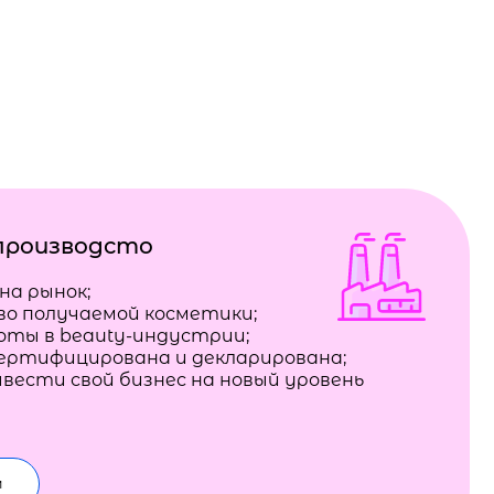
производсто
на рынок;
во получаемой косметики;
боты в beauty-индустрии;
сертифицирована и декларирована;
вести свой бизнес на новый уровень
м