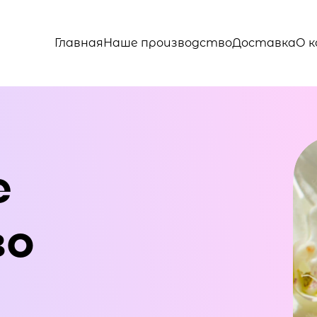
Главная
Наше производство
Доставка
О 
е
во