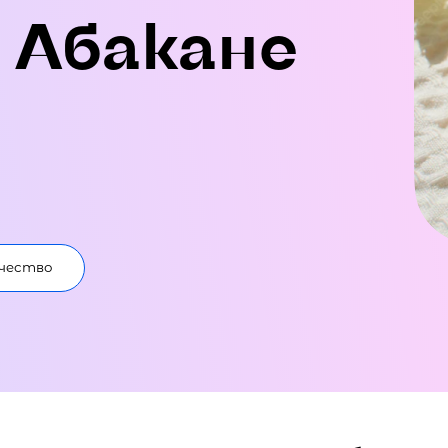
 Абакане
чество