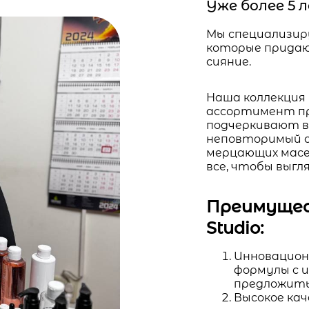
Уже более 5
Мы специализир
которые придаю
сияние.
Наша коллекция
ассортимент про
подчеркивают 
неповторимый о
мерцающих масел
все, чтобы выг
Преимущес
Studio:
Инновацион
формулы с 
предложить
Высокое ка