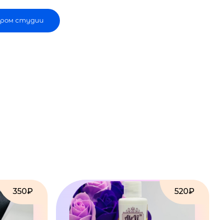
ром студии
350₽
520₽