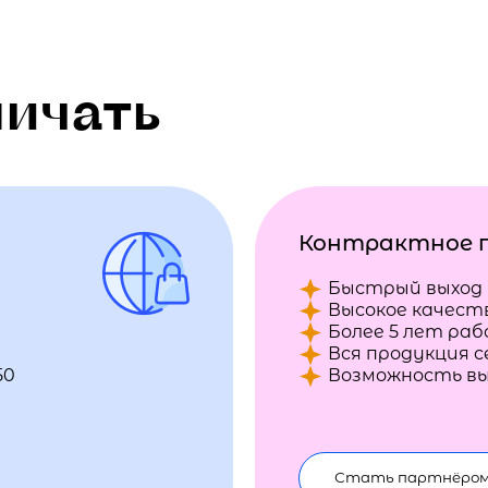
ничать
Контрактное 
Быстрый выход 
Высокое качест
Более 5 лет ра
Вся продукция 
50
Возможность вы
Стать партнёро