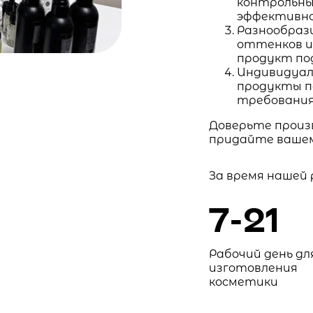
контрольны
эффективно
Разнообраз
оттенков и
продукт под
Индивидуал
продукты п
требования
Доверьте произв
придайте вашем
За время нашей
7-21
Рабочий день дл
изготовления
косметики