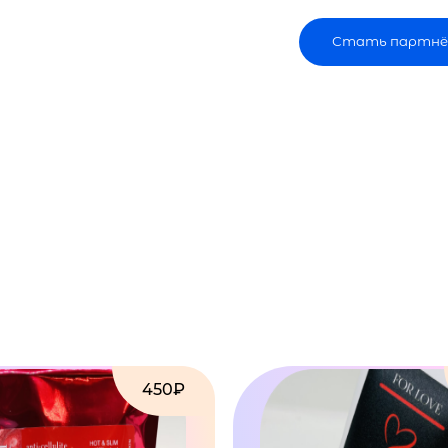
Стать партнё
450₽