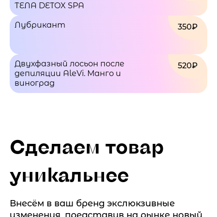
ТЕЛА DETOX SPA
Лубрикант
350₽
Двухфазный лосьон после
520₽
депиляции AleVi. Манго и
виноград
Сделаем товар
уникальнее
Внесём в ваш бренд экслюкзивные
изменения, представив на рынке новый