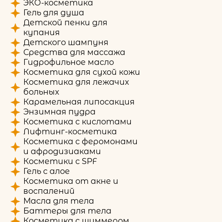
ЭКО-косметика
Гель для душа
Детской пенки для
купания
Детского шампуня
Средства для массажа
Гидрофильное масло
Косметика для сухой кожи
Косметика для лежачих
больных
Карамельная липосакция
Энзимная пудра
Косметика с кислотами
Лифтинг-косметика
Косметика с феромонами
и афродизиаками
Косметики с SPF
Гель с алое
Косметика от акне и
воспалений
Масла для тела
Баттеры для тела
Косметика с шиммером