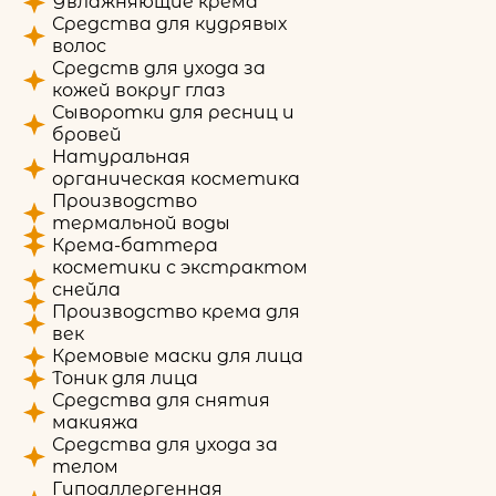
Увлажняющие крема
Средства для кудрявых
волос
Средств для ухода за
кожей вокруг глаз
Сыворотки для ресниц и
бровей
Натуральная
органическая косметика
Производство
термальной воды
Крема-баттера
косметики с экстрактом
снейла
Производство крема для
век
Кремовые маски для лица
Тоник для лица
Средства для снятия
макияжа
Средства для ухода за
телом
Гипоаллергенная