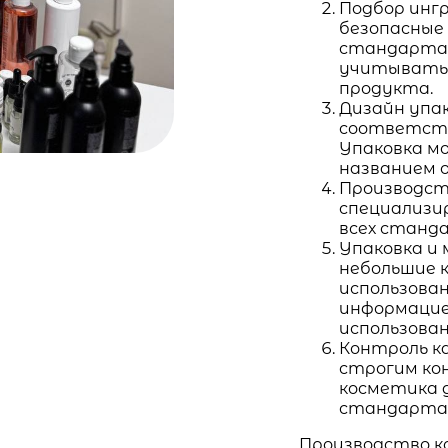
Подбор инг
безопасные
стандартам
учитывать 
продукта.
Дизайн упак
соответств
Упаковка м
названием 
Производст
специализи
всех станда
Упаковка и
небольшие 
использован
информацие
использова
Контроль к
строгим ко
косметика 
стандартам
Производство к