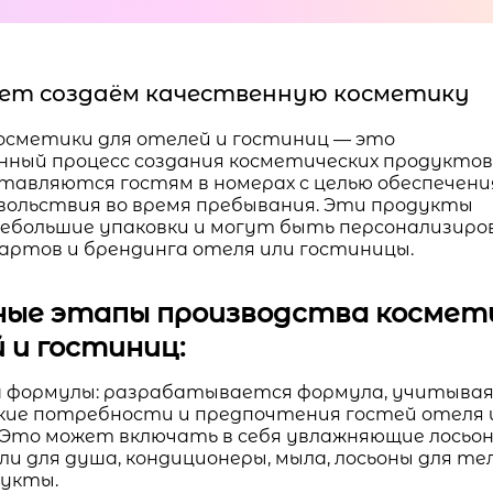
 лет создаём качественную косметику
осметики для отелей и гостиниц — это
нный процесс создания косметических продуктов
тавляются гостям в номерах с целью обеспечени
вольствия во время пребывания. Эти продукты
ебольшие упаковки и могут быть персонализиро
артов и брендинга отеля или гостиницы.
ные этапы производства космет
 и гостиниц:
 формулы: разрабатывается формула, учитыва
кие потребности и предпочтения гостей отеля 
 Это может включать в себя увлажняющие лосьон
ли для душа, кондиционеры, мыла, лосьоны для те
дукты.