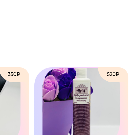
350₽
520₽