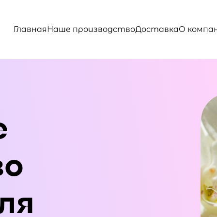
Главная
Наше производство
Доставка
О компа
е
во
ля