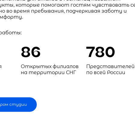
укты, которые помогают гостям чувствовать с
о во время пребывания, подчеркивая заботу и
омфорту.
 работы:
86
780
я
Открытых филиалов
Представителей
на территории СНГ
по всей России
ром студии