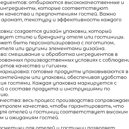
редиентов: отбираются высококачественные и
 ингредиенты, которые соответствуют
 качества и предпочтениям гостей. Важно
аромат, текстуру и эффективность каждого
овки: создается дизайн упаковки, который
ует стилю и брендингу отеля или гостиницы.
ожет быть персонализирована с логотипом,
отеля или другими элементами дизайна.
во: смешивание и обработка ингредиентов в
рованных производственных условиях с соблюден
ртов качества и гигиены.
 маркировка: готовые продукты упаковываются в
контейнеры или упаковки, обеспечивая удобство
ия гостями. Каждая упаковка маркируется с
й о составе продукта и инструкциями по
нию.
ачества: весь процесс производства сопровожда
нтролем качества, чтобы гарантировать, что
для отелей и гостиниц соответствует высоким
 и ожиданиям гостей.
осметики для отелей и гостиниц позволяет