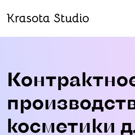
Krasota Studio
Контрактно
производст
косметики д