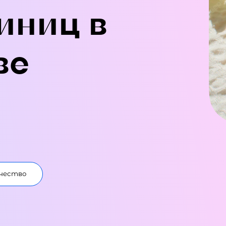
иниц в
ве
чество