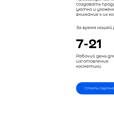
создавать прод
уютно и ухоженн
внимание к их к
За время нашей
7-21
Рабочий день дл
изготовления
косметики
Стать партнё