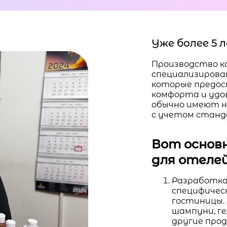
Уже более 5
Производство к
специализирова
которые предос
комфорта и удо
обычно имеют н
с учетом станд
Вот основ
для отелей
Разработка
специфичес
гостиницы.
шампуни, ге
другие про