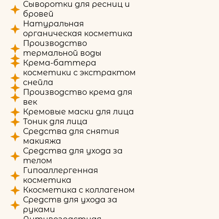
Сыворотки для ресниц и
бровей
Натуральная
органическая косметика
Производство
термальной воды
Крема-баттера
косметики с экстрактом
снейла
Производство крема для
век
Кремовые маски для лица
Тоник для лица
Средства для снятия
макияжа
Средства для ухода за
телом
Гипоаллергенная
косметика
Ккосметика с коллагеном
Средств для ухода за
руками