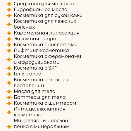
Средства для массажа
Гидрофильное масло
Косметика для сухой кожи
Косметика для лежачих
больных
Карамельная липосакция
Энзимная пудра
Косметика с кислотами
Лифтинг-косметика
Косметика с феромонами
и афродизиаками
Косметики с SPF
Гель с алое
Косметика от акне и
воспалений
Масла для тела
Баттеры для тела
Косметика с шиммером
Антицеллюлитная
косметика
Мицеллярный лосьон-
пенка с минеральным