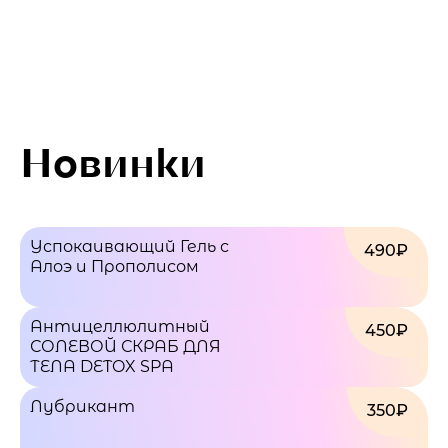
Новинки
Успокаивающий Гель с
490₽
Алоэ и Прополисом
Антицеллюлитный
450₽
СОЛЕВОЙ СКРАБ ДЛЯ
ТЕЛА DETOX SPA
Лубрикант
350₽