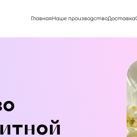
Главная
Наше производство
Доставка
во
итной