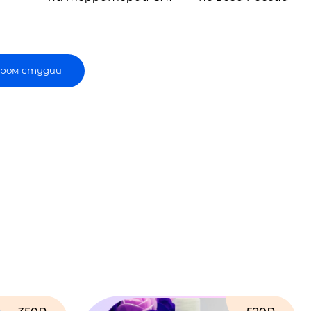
ром студии