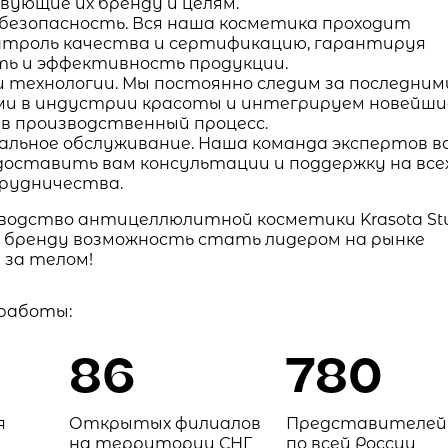
ующие их бренду и целям.
 безопасность. Вся наша косметика проходит
нтроль качества и сертификацию, гарантируя
ть и эффективность продукции.
и технологии. Мы постоянно следим за последним
и в индустрии красоты и интегрируем новейши
 в производственный процесс.
альное обслуживание. Наша команда экспертов в
доставить вам консультации и поддержку на все
рудничества.
водство антицеллюлитной косметики Krasota St
 бренду возможность стать лидером на рынке
 за телом!
 работы:
86
780
я
Открытых филиалов
Представителей
на территории СНГ
по всей России