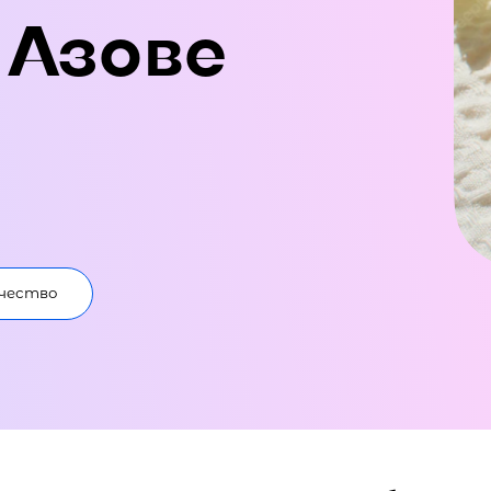
 Азове
чество