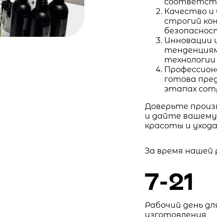
соответств
Качество и
строгий ко
безопаснос
Инновации 
тенденциям
технологии
Профессион
готова пре
этапах сот
Доверьте произ
и дайте вашему
красоты и ухода
За время нашей
7-21
Рабочий день дл
изготовления