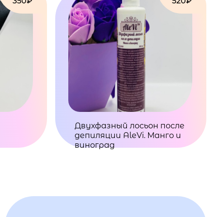
350₽
520₽
Двухфазный лосьон после
депиляции AleVi. Манго и
виноград