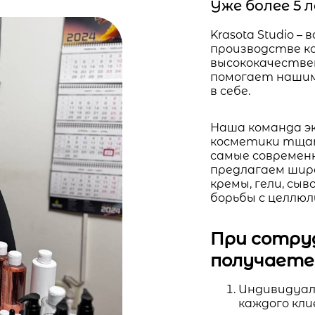
Уже более 5
Krasota Studio 
производстве к
высококачестве
помогает нашим
в себе.
Наша команда э
косметики тща
самые современ
предлагаем шир
кремы, гели, сы
борьбы с целлю
При сотруд
получаете
Индивидуал
каждого кл