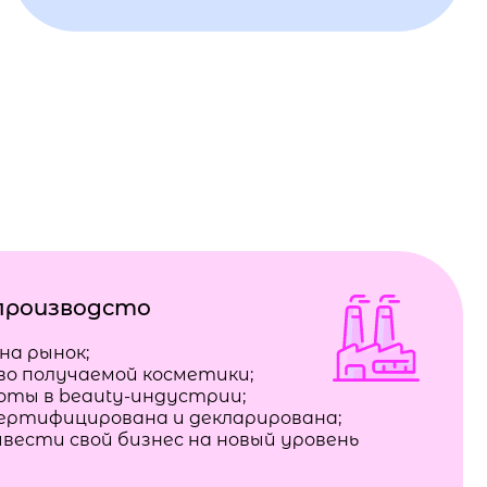
производсто
на рынок;
во получаемой косметики;
боты в beauty-индустрии;
сертифицирована и декларирована;
вести свой бизнес на новый уровень