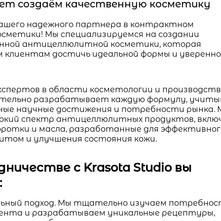
 лет создаём качественную косметику
– вашего надежного партнера в контрактном
осметики! Мы специализируемся на создании
нной антицеллюлитной косметики, которая
 клиентам достичь идеальной формы и уверенн
кспертов в области косметологии и производст
тельно разрабатывает каждую формулу, учиты
ные научные достижения и потребности рынка. 
окий спектр антицеллюлитных продуктов, вклю
воротки и масла, разработанные для эффективног
литом и улучшения состояния кожи.
ничестве с Krasota Studio вы
:
ьный подход. Мы тщательно изучаем потребно
иента и разрабатываем уникальные рецептуры,