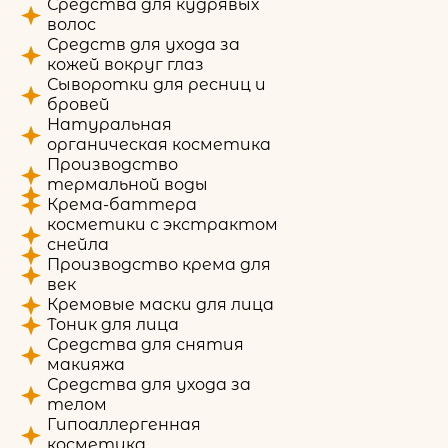
Средства для кудрявых
волос
Средств для ухода за
кожей вокруг глаз
Сыворотки для ресниц и
бровей
Натуральная
органическая косметика
Производство
термальной воды
Крема-баттера
косметики с экстрактом
снейла
Производство крема для
век
Кремовые маски для лица
Тоник для лица
Средства для снятия
макияжа
Средства для ухода за
телом
Гипоаллергенная
косметика