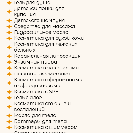
Гель для душа
Детской пенки для
купания
Детского шампуня
Средства для массажа
Гидрофильное масло
Косметика для сухой кожи
Косметика для лежачих
больных
Карамельная липосакция
Энзимная пудра
Косметика с кислотами
Лифтинг-косметика
Косметика с феромонами
и афродизиаками
Косметики с SPF
Гель с алое
Косметика от акне и
воспалений
Масла для тела
Баттеры для тела
Косметика с шиммером