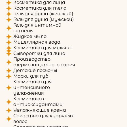
Косметика для лица
Косметика для тела
Гель для душа (женский)
Гель для душа (мужской)
Гель для интимной
гигиены
Жидкое мыло
Мицеллярная вода
Косметика для мужчин
Сыворотки для лица
Производство
термозащитного спрея
Детские лосьоны
Маски для губ
Косметика для
интенсивного
увлажнения
Косметика с
антиоксидантами
Увлажняющие крема
Средства для кудрявых
волос