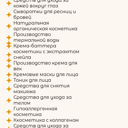
Средств для ухода за
кожей вокруг глаз
Сыворотки для ресниц и
бровей
Натуральная
органическая косметика
Производство
термальной воды
Крема-баттера
косметики с экстрактом
снейла
Производство крема для
век
Кремовые маски для лица
Тоник для лица
Средства для снятия
макияжа
Средства для ухода за
телом
Гипоаллергенная
косметика
Ккосметика с коллагеном
Средств для ухода за