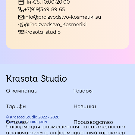
Пн-Сб, 10:00-20:00
+7(919)349-89-65
info@proizvodstvo-kosmetiki.su
@Proizvodstvo_Kosmetiki
Krasota_studio
Krasota Studio
О компании
Товары
Тарифы
Новинки
© Krasota Studio 2022 - 2026
Все права защищены
Отзывы
Производство
Информация, размещённая на сайте, носит
исключительно информационный характер