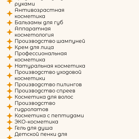
руками
Антивозрастная
косметика
Бальзамы для губ
Аппаратная
косметология
Производство шампуней
Крем для лица
Профессиональная
косметика
Натуральная косметика
Производство уходовой
косметики
Производство пилингов
Производство спреев
Косметика для волос
Производство
гидролатов
Косметика с пептидами
ЭКО-косметика
Гель для душа
Детской пенки для