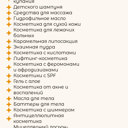
купания
Детского шампуня
Средства для массажа
Гидрофильное масло
Косметика для сухой кожи
Косметика для лежачих
больных
Карамельная липосакция
Энзимная пудра
Косметика с кислотами
Лифтинг-косметика
Косметика с феромонами
и афродизиаками
Косметики с SPF
Гель с алое
Косметика от акне и
воспалений
Масла для тела
Баттеры для тела
Косметика с шиммером
Антицеллюлитная
косметика
Мицеллярный лосьон-