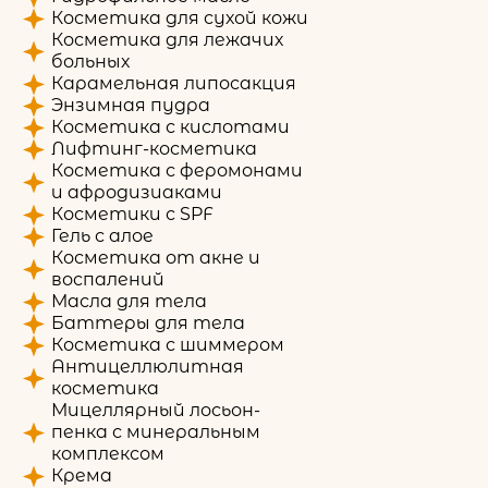
Косметика для сухой кожи
Косметика для лежачих
больных
Карамельная липосакция
Энзимная пудра
Косметика с кислотами
Лифтинг-косметика
Косметика с феромонами
и афродизиаками
Косметики с SPF
Гель с алое
Косметика от акне и
воспалений
Масла для тела
Баттеры для тела
Косметика с шиммером
Антицеллюлитная
косметика
Мицеллярный лосьон-
пенка с минеральным
комплексом
Крема