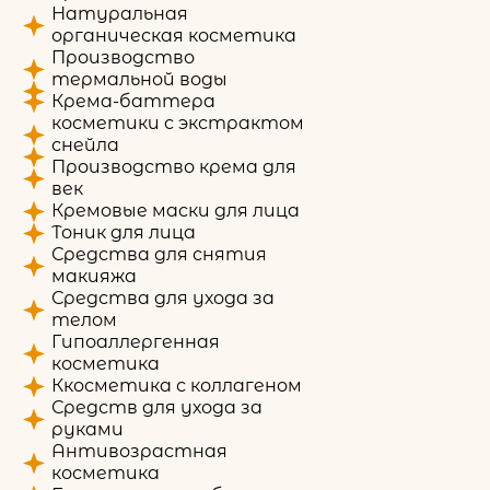
Натуральная
органическая косметика
Производство
термальной воды
Крема-баттера
косметики с экстрактом
снейла
Производство крема для
век
Кремовые маски для лица
Тоник для лица
Средства для снятия
макияжа
Средства для ухода за
телом
Гипоаллергенная
косметика
Ккосметика с коллагеном
Средств для ухода за
руками
Антивозрастная
косметика