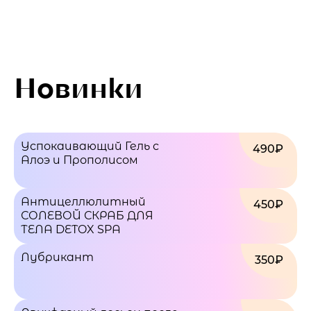
Новинки
Успокаивающий Гель с
490₽
Алоэ и Прополисом
Антицеллюлитный
450₽
СОЛЕВОЙ СКРАБ ДЛЯ
ТЕЛА DETOX SPA
Лубрикант
350₽