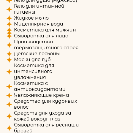
Гель для душа (мужской)
Гель для интимной
гигиены
Жидкое мыло
Мицеллярная вода
Косметика для мужчин
Сыворотки для лица
Производство
термозащитного спрея
Детские лосьоны
Маски для губ
Косметика для
интенсивного
увлажнения
Косметика с
антиоксидантами
Увлажняющие крема
Средства для кудрявых
волос
Средств для ухода за
кожей вокруг глаз
Сыворотки для ресниц и
бровей