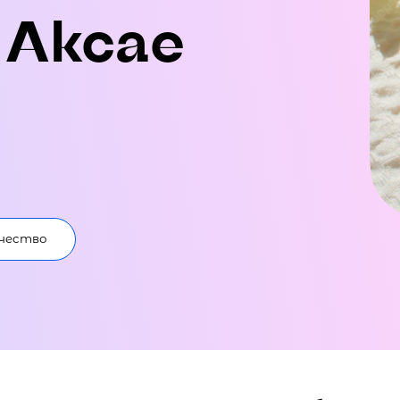
 Аксае
чество