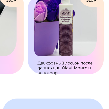
350₽
520₽
Двухфазный лосьон после
депиляции AleVi. Манго и
виноград