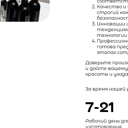
соответств
Качество и
строгий ко
безопаснос
Инновации 
тенденциям
технологии
Профессион
готова пре
этапах сот
Доверьте произ
и дайте вашему
красоты и ухода
За время нашей
7-21
Рабочий день дл
изготовления