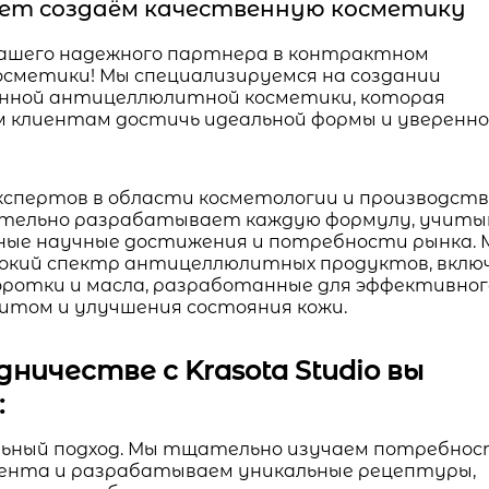
 лет создаём качественную косметику
– вашего надежного партнера в контрактном
осметики! Мы специализируемся на создании
нной антицеллюлитной косметики, которая
 клиентам достичь идеальной формы и уверенн
кспертов в области косметологии и производст
тельно разрабатывает каждую формулу, учиты
ные научные достижения и потребности рынка. 
окий спектр антицеллюлитных продуктов, вклю
воротки и масла, разработанные для эффективног
литом и улучшения состояния кожи.
ничестве с Krasota Studio вы
:
ьный подход. Мы тщательно изучаем потребно
иента и разрабатываем уникальные рецептуры,