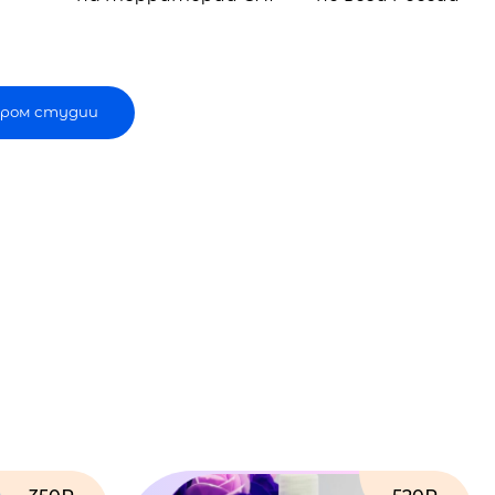
ром студии