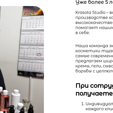
Уже более 5
Krasota Studio 
производстве к
высококачестве
помогает нашим
в себе.
Наша команда э
косметики тща
самые современ
предлагаем шир
кремы, гели, сы
борьбы с целлю
При сотруд
получаете
Индивидуал
каждого кл