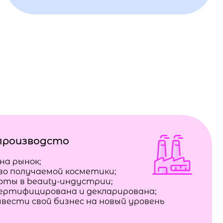
производсто
на рынок;
во получаемой косметики;
боты в beauty-индустрии;
сертифицирована и декларирована;
вести свой бизнес на новый уровень