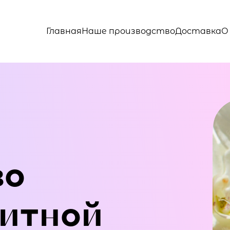
Главная
Наше производство
Доставка
О
во
итной