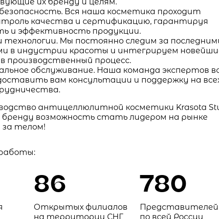
ующие их бренду и целям.
 безопасность. Вся наша косметика проходит
нтроль качества и сертификацию, гарантируя
ть и эффективность продукции.
и технологии. Мы постоянно следим за последним
и в индустрии красоты и интегрируем новейши
 в производственный процесс.
альное обслуживание. Наша команда экспертов в
доставить вам консультации и поддержку на все
рудничества.
водство антицеллюлитной косметики Krasota St
 бренду возможность стать лидером на рынке
 за телом!
 работы:
86
780
я
Открытых филиалов
Представителей
на территории СНГ
по всей России