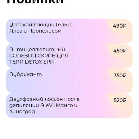
Успокаивающий Гель с
490₽
Алоэ и Прополисом
Антицеллюлитный
450₽
СОЛЕВОЙ СКРАБ ДЛЯ
ТЕЛА DETOX SPA
Лубрикант
350₽
Двухфазный лосьон после
520₽
депиляции AleVi. Манго и
виноград