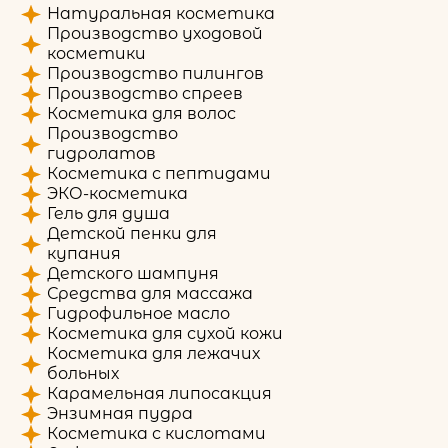
Натуральная косметика
Производство уходовой
косметики
Производство пилингов
Производство спреев
Косметика для волос
Производство
гидролатов
Косметика с пептидами
ЭКО-косметика
Гель для душа
Детской пенки для
купания
Детского шампуня
Средства для массажа
Гидрофильное масло
Косметика для сухой кожи
Косметика для лежачих
больных
Карамельная липосакция
Энзимная пудра
Косметика с кислотами