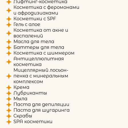
Лифтинг-косметика
Косметика с феромонами
и афродизиаками
Косметики с SPF
Гель с алое
Косметика от акне и
воспалений
Масла для тела
Баттеры для тела
Косметика с шиммером
Антицеллюлитная
косметика
Мицеллярный лосьон-
пенка с минеральным
комплексом
Крема
Лубриканты
Мыла
Паста для депиляции
Паста для шугаринга
Скрабы
SPA косметики