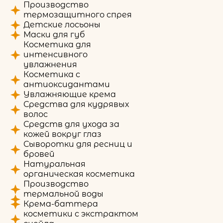
Производство
термозащитного спрея
Детские лосьоны
Маски для губ
Косметика для
интенсивного
увлажнения
Косметика с
антиоксидантами
Увлажняющие крема
Средства для кудрявых
волос
Средств для ухода за
кожей вокруг глаз
Сыворотки для ресниц и
бровей
Натуральная
органическая косметика
Производство
термальной воды
Крема-баттера
косметики с экстрактом