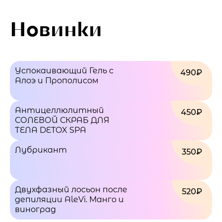
Новинки
Успокаивающий Гель с
490₽
Алоэ и Прополисом
Антицеллюлитный
450₽
СОЛЕВОЙ СКРАБ ДЛЯ
ТЕЛА DETOX SPA
Лубрикант
350₽
Двухфазный лосьон после
520₽
депиляции AleVi. Манго и
виноград