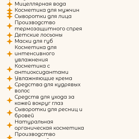
Мицеллярная вода
Косметика для мужчин
Сыворотки для лица
Производство
термозащитного спрея
Детские лосьоны
Маски для губ
Косметика для
интенсивного
увлажнения
Косметика с
антиоксидантами
Увлажняющие крема
Средства для кудрявых
волос
Средств для ухода за
кожей вокруг глаз
Сыворотки для ресниц и
бровей
Натуральная
органическая косметика
Производство