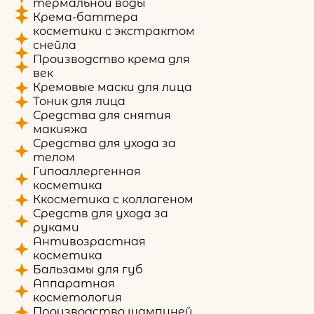
термальной воды
Крема-баттера
косметики с экстрактом
снейла
Производство крема для
век
Кремовые маски для лица
Тоник для лица
Средства для снятия
макияжа
Средства для ухода за
телом
Гипоаллергенная
косметика
Ккосметика с коллагеном
Средств для ухода за
руками
Антивозрастная
косметика
Бальзамы для губ
Аппаратная
косметология
Производство шампуней