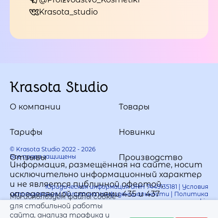
Krasota_studio
Krasota Studio
О компании
Товары
Тарифы
Новинки
© Krasota Studio 2022 - 2026
Все права защищены
Отзывы
Производство
Информация, размещённая на сайте, носит
исключительно информационный характер
и не является публичной офертой,
Юридическая информация ИНН 7449135181 |
Условия
определяемой статьями 435 и 437
использования
|
Политика конфиденциальности
|
Политика
Мы используем файлы cookie
использования cookie
Гражданского кодекса РФ.
для стабильной работы
сайта, анализа трафика и