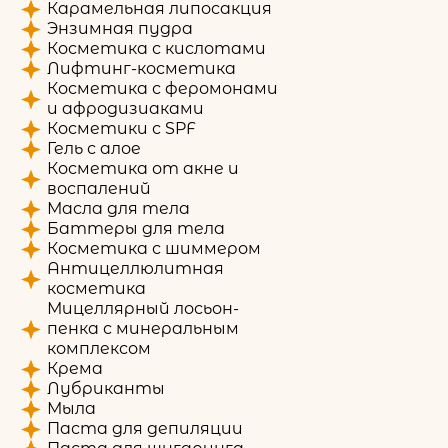
Карамельная липосакция
Энзимная пудра
Косметика с кислотами
Лифтинг-косметика
Косметика с феромонами
и афродизиаками
Косметики с SPF
Гель с алое
Косметика от акне и
воспалений
Масла для тела
Баттеры для тела
Косметика с шиммером
Антицеллюлитная
косметика
Мицеллярный лосьон-
пенка с минеральным
комплексом
Крема
Лубриканты
Мыла
Паста для депиляции