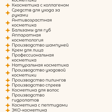
косметика
Ккосметика с коллагеном
Средств для ухода за
руками
Антивозрастная
косметика
Бальзамы для губ
Аппаратная
косметология
Производство шампуней
Крем для лица
Профессиональная
косметика
Натуральная косметика
Производство уходовой
косметики
Производство пилингов
Производство спреев
Косметика для волос
Производство
гидролатов
Косметика с пептидами
ЭКО-косметика