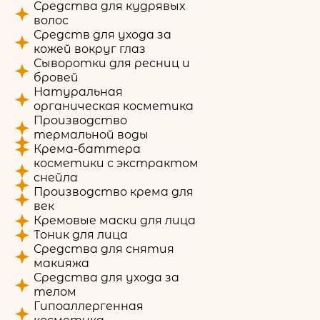
Средства для кудрявых
волос
Средств для ухода за
кожей вокруг глаз
Сыворотки для ресниц и
бровей
Натуральная
органическая косметика
Производство
термальной воды
Крема-баттера
косметики с экстрактом
снейла
Производство крема для
век
Кремовые маски для лица
Тоник для лица
Средства для снятия
макияжа
Средства для ухода за
телом
Гипоаллергенная