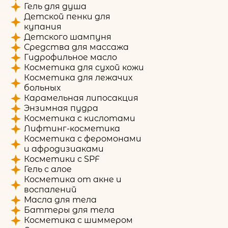
Гель для душа
Детской пенки для
купания
Детского шампуня
Средства для массажа
Гидрофильное масло
Косметика для сухой кожи
Косметика для лежачих
больных
Карамельная липосакция
Энзимная пудра
Косметика с кислотами
Лифтинг-косметика
Косметика с феромонами
и афродизиаками
Косметики с SPF
Гель с алое
Косметика от акне и
воспалений
Масла для тела
Баттеры для тела
Косметика с шиммером