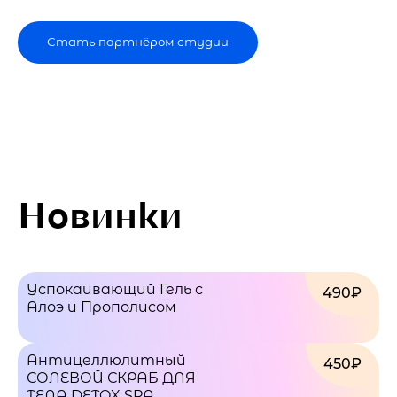
Стать партнёром студии
Новинки
Успокаивающий Гель с
490₽
Алоэ и Прополисом
Антицеллюлитный
450₽
СОЛЕВОЙ СКРАБ ДЛЯ
ТЕЛА DETOX SPA