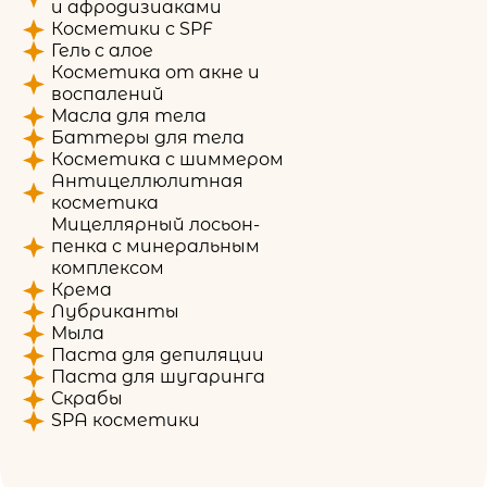
и афродизиаками
Косметики с SPF
Гель с алое
Косметика от акне и
воспалений
Масла для тела
Баттеры для тела
Косметика с шиммером
Антицеллюлитная
косметика
Мицеллярный лосьон-
пенка с минеральным
комплексом
Крема
Лубриканты
Мыла
Паста для депиляции
Паста для шугаринга
Скрабы
SPA косметики