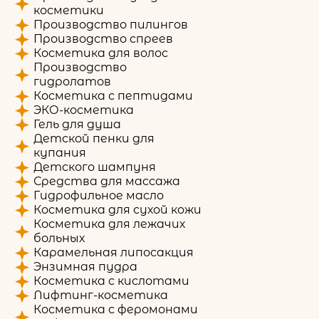
косметики
Производство пилингов
Производство спреев
Косметика для волос
Производство
гидролатов
Косметика с пептидами
ЭКО-косметика
Гель для душа
Детской пенки для
купания
Детского шампуня
Средства для массажа
Гидрофильное масло
Косметика для сухой кожи
Косметика для лежачих
больных
Карамельная липосакция
Энзимная пудра
Косметика с кислотами
Лифтинг-косметика
Косметика с феромонами