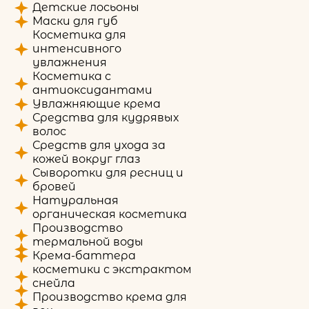
Детские лосьоны
Маски для губ
Косметика для
интенсивного
увлажнения
Косметика с
антиоксидантами
Увлажняющие крема
Средства для кудрявых
волос
Средств для ухода за
кожей вокруг глаз
Сыворотки для ресниц и
бровей
Натуральная
органическая косметика
Производство
термальной воды
Крема-баттера
косметики с экстрактом
снейла
Производство крема для