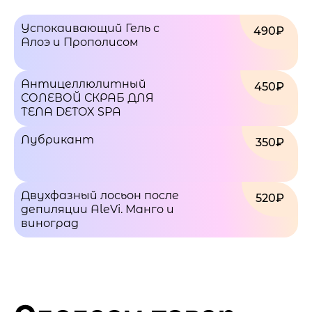
Успокаивающий Гель с
490₽
Алоэ и Прополисом
Антицеллюлитный
450₽
СОЛЕВОЙ СКРАБ ДЛЯ
ТЕЛА DETOX SPA
Лубрикант
350₽
Двухфазный лосьон после
520₽
депиляции AleVi. Манго и
виноград