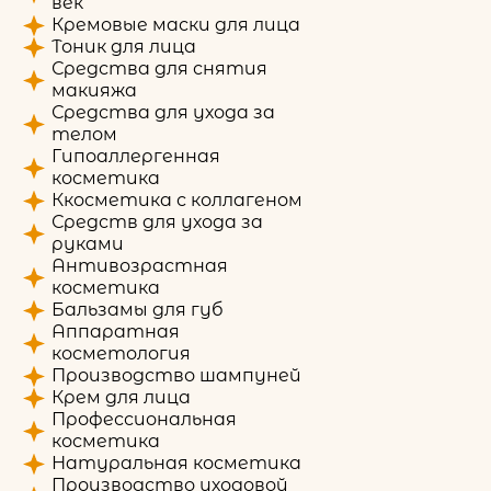
век
Кремовые маски для лица
Тоник для лица
Средства для снятия
макияжа
Средства для ухода за
телом
Гипоаллергенная
косметика
Ккосметика с коллагеном
Средств для ухода за
руками
Антивозрастная
косметика
Бальзамы для губ
Аппаратная
косметология
Производство шампуней
Крем для лица
Профессиональная
косметика
Натуральная косметика
Производство уходовой