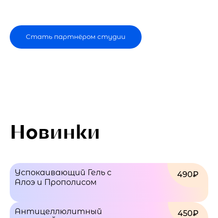
Стать партнёром студии
Новинки
Успокаивающий Гель с
490₽
Алоэ и Прополисом
Антицеллюлитный
450₽