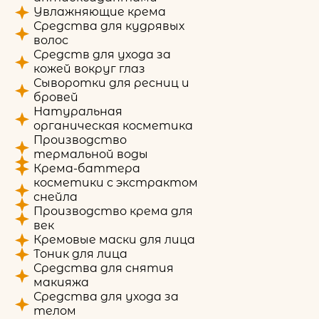
Увлажняющие крема
Средства для кудрявых
волос
Средств для ухода за
кожей вокруг глаз
Сыворотки для ресниц и
бровей
Натуральная
органическая косметика
Производство
термальной воды
Крема-баттера
косметики с экстрактом
снейла
Производство крема для
век
Кремовые маски для лица
Тоник для лица
Средства для снятия
макияжа
Средства для ухода за
телом