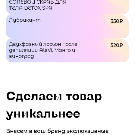
СОЛЕВОЙ СКРАБ ДЛЯ
ТЕЛА DETOX SPA
Лубрикант
350₽
Двухфазный лосьон после
520₽
депиляции AleVi. Манго и
виноград
Сделаем товар
уникальнее
Внесём в ваш бренд экслюкзивные