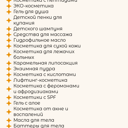
Косметика с пептидами
ЭКО-косметика
Гель для душа
Детской пенки для
купания
Детского шампуня
Средства для массажа
Гидрофильное масло
Косметика для сухой кожи
Косметика для лежачих
больных
Карамельная липосакция
Энзимная пудра
Косметика с кислотами
Лифтинг-косметика
Косметика с феромонами
и афродизиаками
Косметики с SPF
Гель с алое
Косметика от акне и
воспалений
Масла для тела
Баттеры для тела