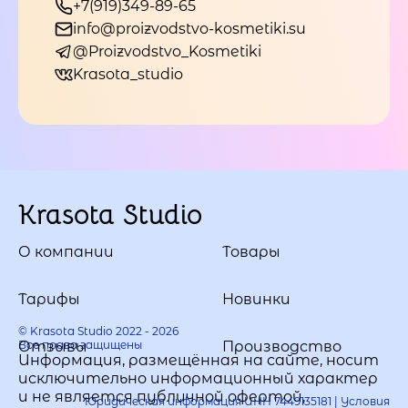
+7(919)349-89-65
info@proizvodstvo-kosmetiki.su
@Proizvodstvo_Kosmetiki
Krasota_studio
Krasota Studio
О компании
Товары
Тарифы
Новинки
© Krasota Studio 2022 - 2026
Все права защищены
Отзывы
Производство
Информация, размещённая на сайте, носит
исключительно информационный характер
и не является публичной офертой,
Юридическая информация ИНН 7449135181 |
Условия