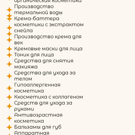
органическая косметика
Производство
термальной воды
Крема-баттера
косметики с экстрактом
снейла
Производство крема для
век
Кремовые маски для лица
Тоник для лица
Средства для снятия
макияжа
Средства для ухода за
телом
Гипоаллергенная
косметика
Ккосметика с коллагеном
Средств для ухода за
руками
Антивозрастная
косметика
Бальзамы для губ
Аппаратная