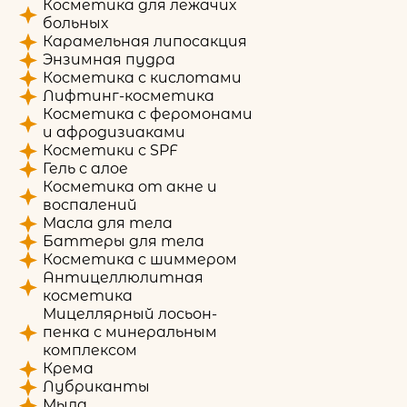
Косметика для лежачих
больных
Карамельная липосакция
Энзимная пудра
Косметика с кислотами
Лифтинг-косметика
Косметика с феромонами
и афродизиаками
Косметики с SPF
Гель с алое
Косметика от акне и
воспалений
Масла для тела
Баттеры для тела
Косметика с шиммером
Антицеллюлитная
косметика
Мицеллярный лосьон-
пенка с минеральным
комплексом
Крема
Лубриканты
Мыла