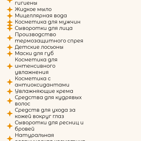
гигиены
Жидкое мыло
Мицеллярная вода
Косметика для мужчин
Сыворотки для лица
Производство
термозащитного спрея
Детские лосьоны
Маски для губ
Косметика для
интенсивного
увлажнения
Косметика с
антиоксидантами
Увлажняющие крема
Средства для кудрявых
волос
Средств для ухода за
кожей вокруг глаз
Сыворотки для ресниц и
бровей
Натуральная