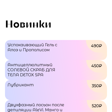
Новинки
Успокаивающий Гель с
490₽
Алоэ и Прополисом
Антицеллюлитный
450₽
СОЛЕВОЙ СКРАБ ДЛЯ
ТЕЛА DETOX SPA
Лубрикант
350₽
Двухфазный лосьон после
520₽
депиляции AleVi. Манго и